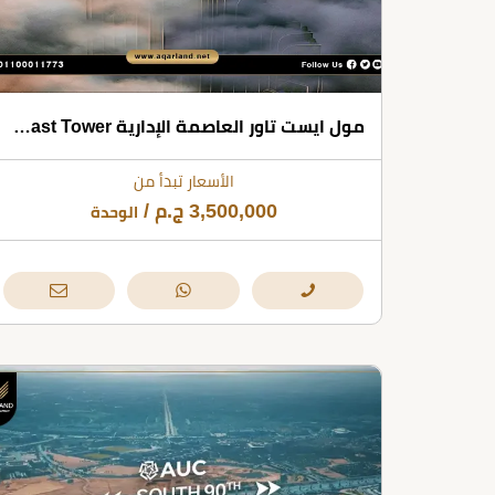
مول ايست تاور العاصمة الإدارية Mall East Tower بمقدم 10%
الأسعار تبدأ من
3,500,000
ج.م
/
الوحدة