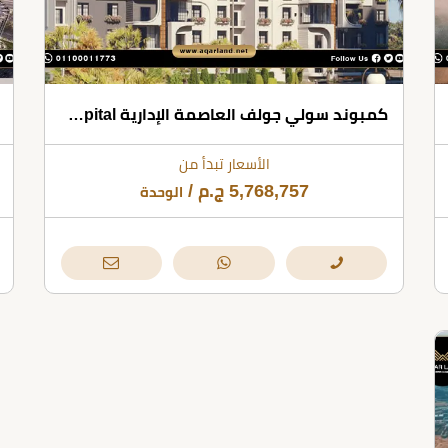
كمبوند سولي جولف العاصمة الإدارية Compound Suli Golf Residence New Capital
الأسعار تبدأ من
5,768,757
ج.م
/
الوحدة