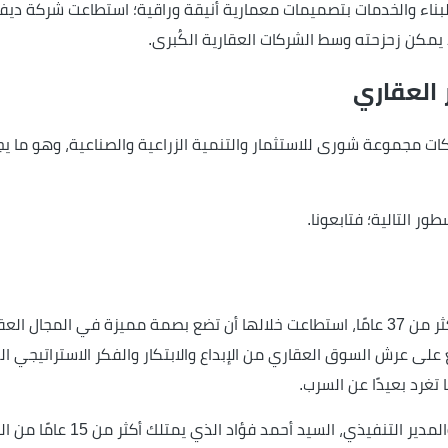
بناء والخدمات بتصميمات معمارية أنيقة وراقية؛ استطاعت شركة ديف
 يمكن زحزحته وسط الشركات العقارية الكُبرى.
العقاري
كات مجموعة شورى للاستثمار والتنمية الزراعية والصناعية، وهو ما 
ر التالية؛ فتابعونا.
تمتلك شركة ديفلوبر إكس للتنمية العقارية خبرة أكثر من 37 عامًا، استطاعت خلالها أن تضع 
على عرش السوق العقاري من الإبداع والابتكار والفكر الاستراتيجي ال
 تغرد بعيدًا عن السرب.
 أحمد فؤاد الذي يمتلك أكثر من 15 عامًا من الخبرة في السوق العقاري المصري.