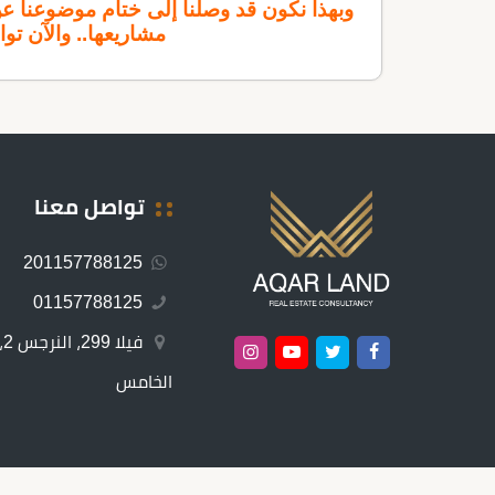
وبهذا نكون قد وصلنا إلى ختام موضوعنا ع
مشاريعها.. والآن تو
تواصل معنا
201157788125
01157788125
ف
الخامس