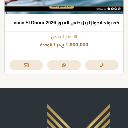
كمبوند لاجونزا ريزيدنس العبور 2026 Lagonza Residence El Obour
الأسعار تبدأ من
1,900,000
ج.م
/
الوحدة