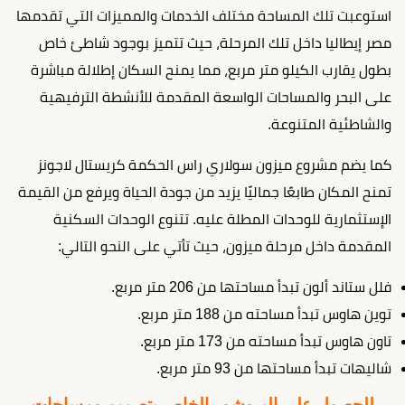
استوعبت تلك المساحة مختلف الخدمات والمميزات التي تقدمها
مصر إيطاليا داخل تلك المرحلة، حيث تتميز بوجود شاطئ خاص
بطول يقارب الكيلو متر مربع، مما يمنح السكان إطلالة مباشرة
على البحر والمساحات الواسعة المقدمة للأنشطة الترفيهية
والشاطئية المتنوعة.
كما يضم مشروع ميزون سولاري راس الحكمة كريستال لاجونز
تمنح المكان طابعًا جماليًا يزيد من جودة الحياة ويرفع من القيمة
الإستثمارية للوحدات المطلة عليه. تتنوع الوحدات السكنية
المقدمة داخل مرحلة ميزون، حيث تأتي على النحو التالي:
فلل ستاند ألون تبدأ مساحتها من 206 متر مربع.
توين هاوس تبدأ مساحته من 188 متر مربع.
تاون هاوس تبدأ مساحته من 173 متر مربع.
شاليهات تبدأ مساحتها من 93 متر مربع.
للحصول على البروشور الخاص بتصميم ومساحات