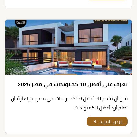
تعرف على أﻓﻀﻞ 10 ﻛﻤﺒﻮﻧﺪات ﻓﻲ ﻣﺼﺮ 2026
قبل أن نقدم لك أﻓﻀﻞ 10 ﻛﻤﺒﻮﻧﺪات ﻓﻲ ﻣﺼﺮ، عليك أولًا أن
تعلم أنّ؛ أفضل الكمبوندات
عرض المزيد