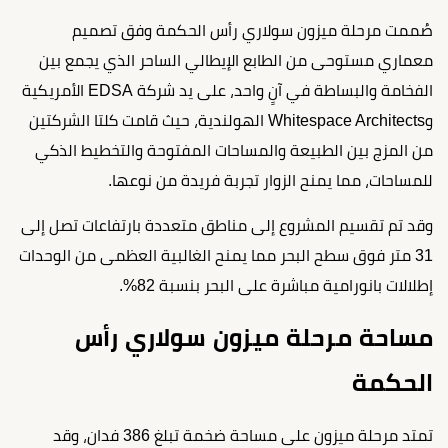
صُممت مرحلة ميزون سولاري رأس الحكمة وفق تصميم
معماري مستوحى من الطابع الإيطالي الساحر الذي يجمع بين
الفخامة والبساطة في آنٍ واحد، على يد شركة EDSA الأمريكية
وWhitespace Architects الهولندية، حيث قامت كلتا الشركتين
من المزج بين الطبيعة والمساحات المفتوحة والتخطيط الذكي
للمساحات، مما يمنح الزوار تجربة فريدة من نوعها.
وقد تم تقسيم المشروع إلى مناطق متعددة بارتفاعات تصل إلى
31 متر فوق سطح البحر مما يمنح الغالبية العظمى من الوحدات
إطلالات بانورامية مباشرة على البحر بنسبة 82%.
مساحة مرحلة ميزون سولاري رأس
الحكمة
تمتد مرحلة ميزون على مساحة ضخمة تبلغ 386 فدان، وقد