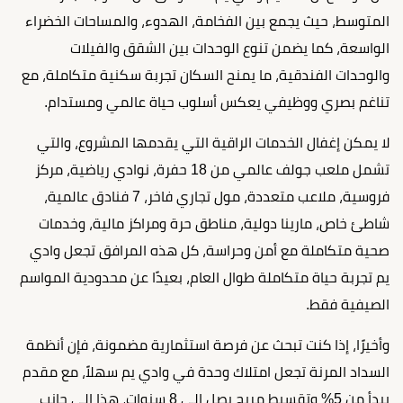
المتوسط، حيث يجمع بين الفخامة، الهدوء، والمساحات الخضراء
الواسعة، كما يضمن تنوع الوحدات بين الشقق والفيلات
والوحدات الفندقية، ما يمنح السكان تجربة سكنية متكاملة، مع
تناغم بصري ووظيفي يعكس أسلوب حياة عالمي ومستدام.
لا يمكن إغفال الخدمات الراقية التي يقدمها المشروع، والتي
تشمل ملعب جولف عالمي من 18 حفرة، نوادي رياضية، مركز
فروسية، ملاعب متعددة، مول تجاري فاخر، 7 فنادق عالمية،
شاطئ خاص، مارينا دولية، مناطق حرة ومراكز مالية، وخدمات
صحية متكاملة مع أمن وحراسة، كل هذه المرافق تجعل وادي
يم تجربة حياة متكاملة طوال العام، بعيدًا عن محدودية المواسم
الصيفية فقط.
وأخيرًا، إذا كنت تبحث عن فرصة استثمارية مضمونة، فإن أنظمة
السداد المرنة تجعل امتلاك وحدة في وادي يم سهلاً، مع مقدم
يبدأ من 5% وتقسيط مريح يصل إلى 8 سنوات، هذا إلى جانب