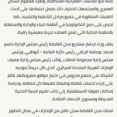
ثابتة نحو المنشآت العمرانية المتكاملة، وتعيد مفهوم السكن
العصري والمجتمعات الذكية، ذلك بفضل اعتمادها على أحدث
التقنيات المتطورة في جميع مراحل التخطيط والتشييد، كما
تحرص على دمج التكنولوجيا في أنظمة البناء والإدارة والاستعانة
بالانظمة الذكية التي تمنح العملاء تجربة معيشية راقية.
يقف وراء ازدهار مشاريع مدن القابضة رئيس مجلس الإدارة جاسم
محمد بوعتابة الزعابي رئيس دائرة المالية – أبوظبي، ورئيس
مجلس إدارة مجموعة اتصالات، ونائب رئيس مجلس إدارة مصرف
الإمارات العربية المتحدة المركزي، الذي كان حريصاً بتوجيه
الشركة على منهج مدروس في اختيار مواقع مشروعاتها، قائم
على إجراء تحليلات شاملة ودقيقة لطبيعة كل منطقة، ودراسة
إمكانات نموها المستقبلية، إلى جانب تقييم البنية التحتية
المحيطة ومستوى الخدمات المتاحة.
تمتلك مدن القابضة سجل حافل من الإنجازات في مجال التطوير