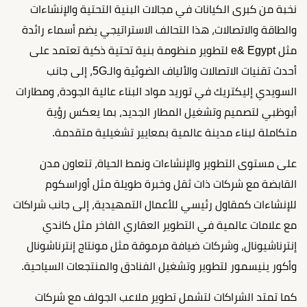
نخبة من كبرى الكيانات في مجالات البنية التحتية والإنشاءات
والطاقة والاتصالات، هذا التحالف الاستراتيجي يضم أسماء رائدة
مثل e& Egypt لتطوير منظومة بنية تحتية ذكية تعتمد على
أحدث تقنيات الاتصالات والألياف الضوئية والـ5G، إلى جانب
السويدي إليكتريك في توريد مواد البناء عالية الجودة، ومطارات
أبوظبي لتصميم وتشغيل المطار الجديد، بما يعكس رؤية
متكاملة لبناء مدينة عالمية بمعايير تشغيلية متقدمة.
على مستوى التطوير والإنشاءات ونمط الحياة، تتعاون مدن
القابضة مع شركات ذات ثقل وخبرة طويلة مثل أوراسكوم
للإنشاءات كمقاول رئيسي للأعمال التمهيدية، إلى جانب شراكات
مع علامات عالمية في التطوير العقاري الفاخر مثل كاندي
إنترناشيونال، وشركات ضيافة مرموقة مثل مونتاج إنترناشونال
وأكور ينيسمور لتطوير وتشغيل الفنادق والمنتجعات السياحية.
كما تمتد الشراكات لتشمل تطوير ملاعب الجولف مع شركات