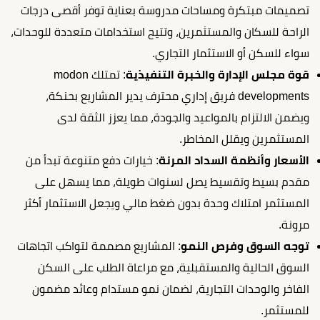
تصميمات مبتكرة ومساحات مدروسة بعناية توفر أقصى درجات
الراحة للسكان والمستثمرين، وتتيح استخدامات متعددة للوحدات،
سواء للسكن أو الاستثمار التجاري.
قوة مجلس الإدارة والخبرة التنفيذية
: تمتلك modon
developments فريق إداري محترف يدير المشاريع بحنكة،
ويضمن الالتزام بالمواعيد والجودة، مما يعزز الثقة لدى
المستثمرين ويقلل المخاطر.
الأسعار وأنظمة السداد المرنة
: خيارات دفع متنوعة تبدأ من
مقدم بسيط وتقسيط يصل لسنوات طويلة، مما يسهل على
المستثمر امتلاك وحدة بدون ضغط مالي ويجعل الاستثمار أكثر
مرونة.
توجه السوق وفرص النمو
: المشاريع مصممة لتواكب اتجاهات
السوق الحالية والمستقبلية، مع مراعاة الطلب على السكن
الفاخر والوحدات التجارية، لضمان نمو مستدام وعائد مضمون
للمستثمر.