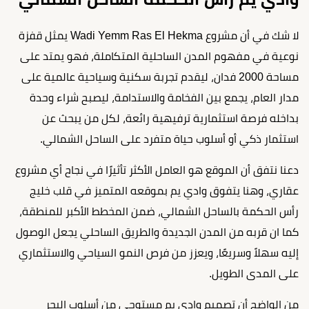
لا شك في أن مشروع Wadi Yemm Ras El Hekma يمثل قفزة
نوعية في مفهوم المدن الساحلية المتكاملة، فهو يمتد على
مساحة 2000 فدان، ليقدم تجربة سكنية وسياحية عالمية على
مدار العام، يجمع بين الفخامة والاستدامة، ليصبح شراء وحدة
بداخله فرصة استثمارية ترفيهية رائعة، لكل من يبحث عن
استثمار ذكي أو أسلوب حياة متفرد على الساحل الشمالي.
دعنا نتفق أن الموقع هو العامل الأكثر تأثيرًا في نجاح أي مشروع
عقاري، وهنا يتفوق وادي يم بموقعه المتميز في قلب خليج
رأس الحكمة بالساحل الشمالي، ضمن المخطط الأكبر للمنطقة،
كما ان قربه من المدن الجديدة والطريق الساحلي يجعل الوصول
إليه سهلاً وسريعًا، ويعزز من فرص النمو السياحي والاستثماري
على المدى الطويل.
من الواضح أن تصميم وادي يم مستوحى من أسلوب البحر