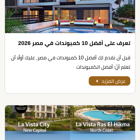
تعرف على أﻓﻀﻞ 10 ﻛﻤﺒﻮﻧﺪات ﻓﻲ ﻣﺼﺮ 2026
قبل أن نقدم لك أﻓﻀﻞ 10 ﻛﻤﺒﻮﻧﺪات ﻓﻲ ﻣﺼﺮ، عليك أولًا أن
تعلم أنّ؛ أفضل الكمبوندات
عرض المزيد