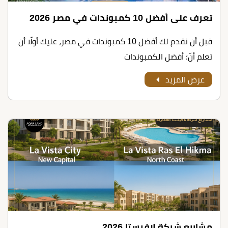
تعرف على أﻓﻀﻞ 10 ﻛﻤﺒﻮﻧﺪات ﻓﻲ ﻣﺼﺮ 2026
قبل أن نقدم لك أﻓﻀﻞ 10 ﻛﻤﺒﻮﻧﺪات ﻓﻲ ﻣﺼﺮ، عليك أولًا أن
تعلم أنّ؛ أفضل الكمبوندات
عرض المزيد
مشاريع شركة لافيستا 2026