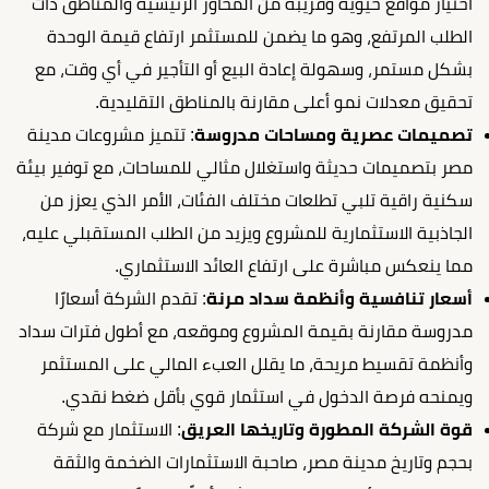
اختيار مواقع حيوية وقريبة من المحاور الرئيسية والمناطق ذات
الطلب المرتفع، وهو ما يضمن للمستثمر ارتفاع قيمة الوحدة
بشكل مستمر، وسهولة إعادة البيع أو التأجير في أي وقت، مع
تحقيق معدلات نمو أعلى مقارنة بالمناطق التقليدية.
تصميمات عصرية ومساحات مدروسة
: تتميز مشروعات مدينة
مصر بتصميمات حديثة واستغلال مثالي للمساحات، مع توفير بيئة
سكنية راقية تلبي تطلعات مختلف الفئات، الأمر الذي يعزز من
الجاذبية الاستثمارية للمشروع ويزيد من الطلب المستقبلي عليه،
مما ينعكس مباشرة على ارتفاع العائد الاستثماري.
أسعار تنافسية وأنظمة سداد مرنة
: تقدم الشركة أسعارًا
مدروسة مقارنة بقيمة المشروع وموقعه، مع أطول فترات سداد
وأنظمة تقسيط مريحة، ما يقلل العبء المالي على المستثمر
ويمنحه فرصة الدخول في استثمار قوي بأقل ضغط نقدي.
قوة الشركة المطورة وتاريخها العريق
: الاستثمار مع شركة
بحجم وتاريخ مدينة مصر، صاحبة الاستثمارات الضخمة والثقة