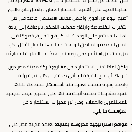
قبل الحديث عن مميزات الاستثمار داخل Madinet Masr، لابد من
تسليط الضوء على أهمية الاستثمار العقاري بشكل عام، والذي
أصبح اليوم من أقوى وأضمن مجالات الاستثمار، خاصة في ظل
التغيرات الاقتصادية وارتفاع معدلات التضخم، بالإضافة إلى زيادة
الطلب المستمر على الوحدات السكنية والتجارية، خصوصًا في
المدن الجديدة والمناطق الواعدة، مما يجعله الخيار الأمثل لكل
من يبحث عن استثمار ذكي ومستقر بعيدًا عن التقلبات المفاجئة.
ولكن لماذا تختار الاستثمار داخل مشاريع شركة مدينة مصر دون
غيرها؟ لأن نجاح الشركة لم يأتي صدفة، بل كان نتيجة رؤية
واضحة وخبرة ممتدة لعقود منذ تأسيسها، استطاعت خلالها
تنفيذ مشروعات ضخمة أثبتت قدرتها على تحقيق قيمة حقيقية
للمستثمرين والعملاء، ومن أبرز مميزات الاستثمار داخل
المؤسسة ما يلي:
مواقع استراتيجية مدروسة بعناية
: تعتمد مدينة مصر على