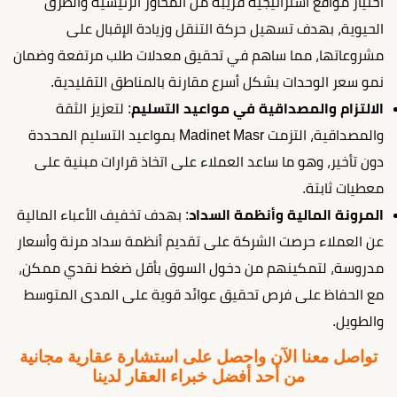
اختيار مواقع استراتيجية قريبة من المحاور الرئيسية والطرق
الحيوية، بهدف تسهيل حركة التنقل وزيادة الإقبال على
مشروعاتها، مما ساهم في تحقيق معدلات طلب مرتفعة وضمان
نمو سعر الوحدات بشكل أسرع مقارنة بالمناطق التقليدية.
الالتزام والمصداقية في مواعيد التسليم
: لتعزيز الثقة
والمصداقية، التزمت Madinet Masr بمواعيد التسليم المحددة
دون تأخير، وهو ما ساعد العملاء على اتخاذ قرارات مبنية على
معطيات ثابتة.
المرونة المالية وأنظمة السداد
: بهدف تخفيف الأعباء المالية
عن العملاء حرصت الشركة على تقديم أنظمة سداد مرنة وأسعار
مدروسة، لتمكينهم من دخول السوق بأقل ضغط نقدي ممكن،
مع الحفاظ على فرص تحقيق عوائد قوية على المدى المتوسط
والطويل.
تواصل معنا الآن واحصل على استشارة عقارية مجانية
من أحد أفضل خبراء العقار لدينا