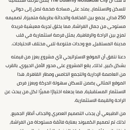
لا شك أن The Butterfly Mostakbal City يمثل فرصة استثنائية
للسكن والاستثمار، يمتد على مساحة ضخمة تصل إلى حوالي
250 فدان، يجمع بين الفخامة والحداثة بطريقة متميزة، تصميمه
مستوحى من جمال الفراشة، مما يخلق تجربة معيشية فريدة
تمزج بين الراحة والرفاهية، يمثل فرصة استثمارية في قلب
مدينة المستقبل، مع وحدات متنوعة تلبي مختلف الاحتياجات.
دعنا نتفق أن الموقع الاستراتيجي لأي مشروع يعزز من قيمته
بشكل كبير، لذلك، يقع المشروع على محور الأمل الحيوي، بالقرب
من العاصمة الإدارية والتجمع الخامس ومطار القاهرة، هذا
الموقع المثالي يضمن للسكان سهولة الحركة ويعزز فرص
الاستثمار المستقبلية، مما يجعله اختيارًا مميزًا لكل من يبحث عن
الراحة والقيمة الاستثمارية.
من الطبيعي أن يجذب التصميم العصري والجذاب أنظار الجميع،
لذلك تم تصميم الكمبوند بعناية فائقة مستوحاة من الفراشة،