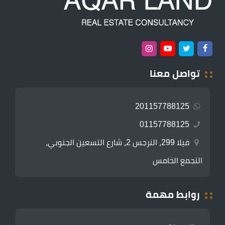
تواصل معنا
201157788125
01157788125
فيلا 299، النرجس 2، شارع التسعين الجنوبي،
التجمع الخامس
روابط مهمة