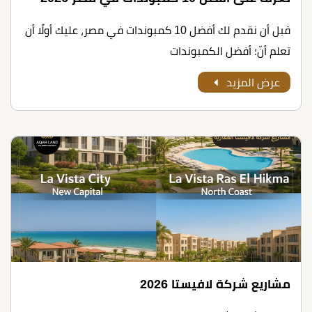
قبل أن نقدم لك أﻓﻀﻞ 10 ﻛﻤﺒﻮﻧﺪات ﻓﻲ ﻣﺼﺮ، عليك أولًا أن
تعلم أنّ؛ أفضل الكمبوندات
عرض المزيد
مشاريع شركة لافيستا 2026