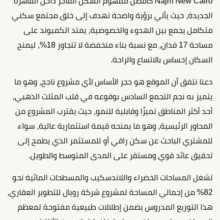
Najm New Cairo كأفضل مفهوم السكن الفاخر داخل القاهرة
الجديدة، حيث يأتي برؤية واضحة تهدف إلى خلق مجتمع سكني
متكامل يجمع بين الهدوء والخصوصية، يمتد الكمبوند على
مساحة 17 فدان، مع نسبة بناء منخفضة لا تتجاوز 18%، ليمنح
السكان إحساس بالاتساع والراحة.
دعنا نتفق أن الموقع هو حجر الأساس لأي مشروع ناجح، وهو ما
يتميز به نجم التجمع السادس بوقوعه في قلب المثلث الذهبي،
أحد أكثر المناطق تميزًا وقابلية للنمو، حيث يقترب المشروع من
المحاور الرئيسية، وهو ما يمنحه قيمة استثمارية عالية، سواء
للمشتري الباحث عن سكن راقي أو للمستثمر الذي يطمح إلى
تحقيق عائد قوي ومستقر على المدى المتوسط والطويل.
تشغل المساحات الخضراء واللاندسكيب والمسطحات المائية نحو
82% من إجمالي المساحة لمشروع شركة رويال للتطوير العقاري،
هذا التوزيع المدروس يضمن إطلالات طبيعية مفتوحة لمعظم