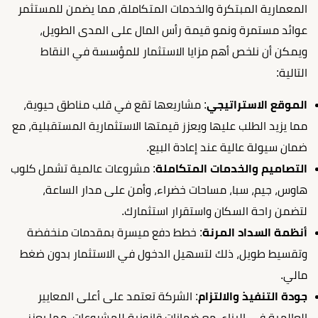
المعمارية المبتكرة والخدمات المتكاملة، مما يضمن للمستثمر
عوائد مستمرة ونمو قيمة رأس المال على المدى الطويل،
ويمكن أن نلخص أهم مزايا الاستثمار للمؤسسة في النقاط
التالية:
الموقع الاستراتيجي
: مشاريعها تقع في قلب مناطق حيوية،
مما يزيد الطلب عليها ويعزز قيمتها الاستثمارية المستقبلية، مع
ضمان سيولة عالية عند إعادة البيع.
التصاميم والخدمات المتكاملة
: مشروعات عالمية تشمل كلوب
هاوس، جيم، سبا، مساحات خضراء، وأمن على مدار الساعة،
لتضمن راحة السكان واستقرار استثمارك.
أنظمة السداد المرنة
: خطط دفع ميسرة بمقدمات منخفضة
وتقسيط طويل، ذلك لتسهيل الدخول في الاستثمار بدون ضغط
مالي.
جودة التنفيذ والالتزام
: الشركة تعتمد على أعلى المعايير
العالمية في البناء، مع ضمانات قانونية للمشروعات، مما يعزز