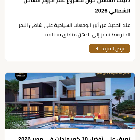
دليلك الشامل حول مشروع علم الروم الساحل
الشمالي 2026
عند الحديث عن أبرز الوجهات السياحية على شاطئ البحر
المتوسط تقفز إلى الذهن مناطق مختلفة
عرض المزيد
تعرف على أﻓﻀﻞ 10 ﻛﻤﺒﻮﻧﺪات ﻓﻲ ﻣﺼﺮ 2026