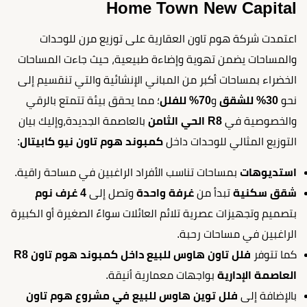
Home Town New Capital
اعتمدت شركة هوم تاون العقارية على توزيع مرن للوحدات
والمساحات يضمن تهوية وإضاءة طبيعية، حيث جاءت المساحات
الخضراء بمساحات أكبر من المباني الإنشائية والتي تنقسيم إلى
نحو
30%
للشقق
و
70% للفلل
؛ مما يحقق بيئة تتمتع بالرقي
والخصوصية في
R8 الحي الثامن
بالعاصمة الجديدة،وإليك بيان
التوزيع المثالي للوحدات داخل
كمبوند هوم تاون نيو كابيتال
:
استديوهات
بمساحات تناسب الأفراد الراغبين في مساحة راقية.
شقق سكنية
تبدأ من
غرفة واحدة
وتصل إلى
4 غرف نوم
بتصميم وتجهيزات عصرية تلائم العائلات سواءً الصغيرة أو الكبيرة
الراغبين في مساحات رحبة.
كما تتوفر
فلل تاون هاوس للبيع داخل كمبوند هوم تاون R8
العاصمة الإدارية
بواجهات معمارية أنيقة.
بالإضافة إلى
فلل توين هاوس للبيع في مشروع هوم تاون