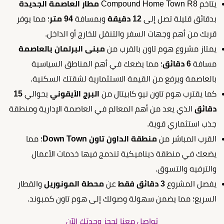
يتاخم Compound Home Town R8
مطار العاصمة الجديدة
بدقائق قليلة تصل إلى
12 دقيقة
وبمسافة
94 متر
؛ مما يوفر
قربك من أهم وجهات السفر والتنقل للخارج أو الداخل.
يمتاز مشروع هوم تاون بالقرب من
مبنى البرلمان بالعاصمة
مسافة
6 دقائق
؛ مما يضعك في أهم المناطق السياسية
بالعاصمة ويرفع من القيمة الاستثمارية لشقتك السكنية.
كما يقترب هوم تاون نيو كابيتال من
البرج الأيقوني
بحوالي
15
دقائق
الذي يعد من أهم المعالم في العاصمة الإدارية ومنطقة
جذب استثماري قوية.
القرب المباشر من
منطقة الداون تاون Down Town
؛ مما
يضعك في منطقة ديناميكية تندمج فيها خدمات الأعمال
والترفيه والتسوق.
يفصل المشروع
3 دقائق فقط
عن
محطة المونوريل
والقطار
السريع؛ مما يضمن سهولة وصولك إلى هوم تاون كمبوند.
تواصل معنا لحجز وحدتك الآن