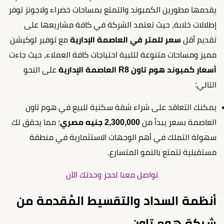
يقدمها مطورين الكمبوند والتمتع بمساحات خضراء ولاجونز توفر
إطلالات خلابة، حيث تعتمد الشركة في كافة مشاريعها على
تقديم أقل
سعر للمتر في العاصمة الإدارية
مع توفير لوكيشن
مميز ومساحات متنوعة لتلبية احتياجات كافة العملاء، حيث جاءت
أسعار كمبوند هوم تاون R8 العاصمة الإدارية
على النحو
التالي:
يمكنك التعاقد على شراء شقة سكنية للبيع في هوم تاون
العاصمة بسعر يبدأ من
2,300,000 جنيه مصري
؛ مما يحقق لك
سهولة التملك في أهم الوجهات الاستثمارية في منطقة
مستقبلية تتمتع بالنمو المتسارع.
تواصل معنا لحجز وحدتك الآن
أنظمة السداد والتقسيط المُقدمة من
شركة هوم تاون