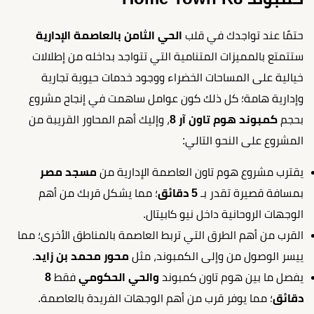
حتمًا عند تواجدك في قلب
الحي الثامن بالعاصمة الإدارية
ستتمتع بالمميزات المتنامية التي تتواجد بداخله من إطلالات
خيالية على المساحات الخضراء ووجود خدمات حيوية تجارية
وإدارية هامة؛ كل ذلك كون عوامل ساهمت في إنجاح مشروع
بحجم
كمبوند هوم تاون آر 8
، وإليك أهم المحاور القريبة من
المشروع على النحو التالي:
يقترب مشروع هوم تاون العاصمة الإدارية من
مسجد مصر
بمسافة قصيرة تقدر بـ
5 دقائق
؛ مما يشكل قربك من أهم
الوجهات الروحانية داخل نيو كابيتال.
القرب من أهم الطرق التي تربط العاصمة بالمناطق الأخرى؛ مما
ييسر الوصول من وإلى الكمبوند، مثل
محور محمد بن زايد
.
يفصل ما بين هوم تاون كمبوند
والحي الحكومي
فقط
8
دقائق
؛ مما يوفر قرب من أهم الوجهات الفريدة بالعاصمة.