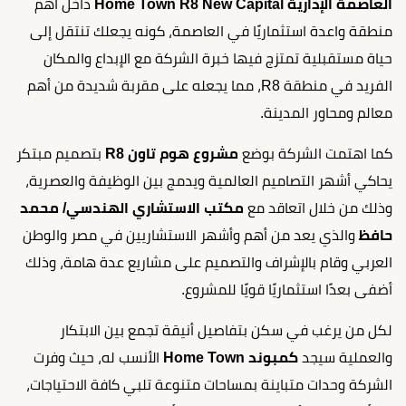
العاصمة الإدارية Home Town R8 New Capital
داخل أهم
منطقة واعدة استثماريًا في العاصمة، كونه يجعلك تنتقل إلى
حياة مستقبلية تمتزج فيها خبرة الشركة مع الإبداع والمكان
الفريد في منطقة R8، مما يجعله على مقربة شديدة من أهم
معالم ومحاور المدينة.
كما اهتمت الشركة بوضع
مشروع هوم تاون R8
بتصميم مبتكر
يحاكي أشهر التصاميم العالمية ويدمج بين الوظيفة والعصرية،
وذلك من خلال اتعاقد مع
مكتب الاستشاري الهندسي/ محمد
حافظ
والذي يعد من أهم وأشهر الاستشاريين في مصر والوطن
العربي وقام بالإشراف والتصميم على مشاريع عدة هامة، وذلك
أضفى بعدًا استثماريًا قويًا للمشروع.
لكل من يرغب في سكن بتفاصيل أنيقة تجمع بين الابتكار
والعملية سيجد
كمبوند Home Town
الأنسب له، حيث وفرت
الشركة وحدات متباينة بمساحات متنوعة تلبي كافة الاحتياجات،