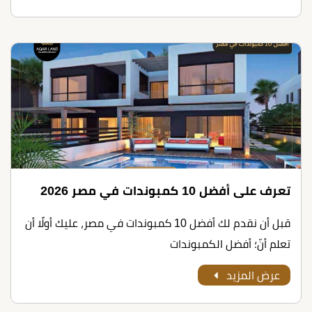
تعرف على أﻓﻀﻞ 10 ﻛﻤﺒﻮﻧﺪات ﻓﻲ ﻣﺼﺮ 2026
قبل أن نقدم لك أﻓﻀﻞ 10 ﻛﻤﺒﻮﻧﺪات ﻓﻲ ﻣﺼﺮ، عليك أولًا أن
تعلم أنّ؛ أفضل الكمبوندات
عرض المزيد