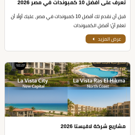
تعرف على أﻓﻀﻞ 10 ﻛﻤﺒﻮﻧﺪات ﻓﻲ ﻣﺼﺮ 2026
قبل أن نقدم لك أﻓﻀﻞ 10 ﻛﻤﺒﻮﻧﺪات ﻓﻲ ﻣﺼﺮ، عليك أولًا أن
تعلم أنّ؛ أفضل الكمبوندات
عرض المزيد
مشاريع شركة لافيستا 2026