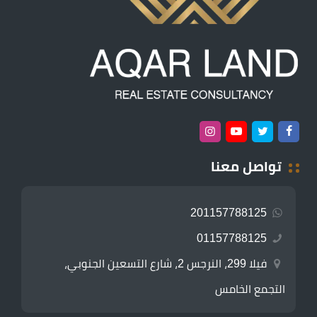
تواصل معنا
201157788125
01157788125
فيلا 299، النرجس 2، شارع التسعين الجنوبي،
التجمع الخامس