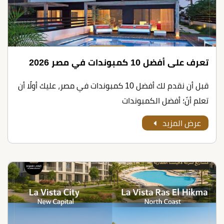
تعرف على أﻓﻀﻞ 10 ﻛﻤﺒﻮﻧﺪات ﻓﻲ ﻣﺼﺮ 2026
قبل أن نقدم لك أﻓﻀﻞ 10 ﻛﻤﺒﻮﻧﺪات ﻓﻲ ﻣﺼﺮ، عليك أولًا أن
تعلم أنّ؛ أفضل الكمبوندات
عرض المزيد