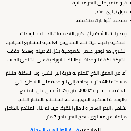
فيو متميز على البحر مباشرة.
مول تجاري ضخم.
منطقة أكوا بارك متكاملة.
وقد راعت الشركة، أن تكون التصميمات الداخلية للوحدات
السكنية راقية، حيث تتبع المقاييس العالمية للمشاريع السياحية
الكبرى، مع توفير عنصر الخصوصية بكل تفاصيله، وهكذا حققت
الشركة لكافة الوحدات الإطلالة البانورامية على الشاطئ الخلاب.
أما عن العمق الذي تتمتع به قرية ابيزا تشيل اوت السخنة، فتبلغ
مساحته
400
متر، بالإضافة إلى الواجهة على الشاطئ التي
بلغت مساحة عرضها
300
متر، وهذا يُضفي على المنتجع
والوحدات السكنية الموجودة به، الاستمتاع بالمنظر الخلاب
لشاطئ البحر الساحر والرمال النقية، حيث تم بناء المنتجع بالكامل
مرتفعًا عن مستوى سطح البحر، بنحو
3
متر.
للمزيد عن
قرية ازها العين السخنة