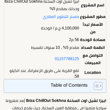
ابيزا تشيل اوت السخنة Ibiza ChillOut Sokhna
اسم المشروع
وحدتك بمقدم 5%
مطور المشروع
ماستر للتطوير العقاري
الأسعار تبدأ
4,100,000
ج.م
/ الوحدة
من
مساحة الوحدة
56 م2
انظمة السداد
مقدم 5% , 10 سنوات تقسيط
التواصل مع
01157788125
المبيعات
تقع القرية على طريق الزعفرانة، عند الكيلو
Location
58.
Table of Contents
ابيزا تشيل اوت السخنة
Ibiza ChillOut Sokhna
يُعد مشروعا
سياحيا متميزا في منطقة العين السخنة، حيث يقدم خدمات