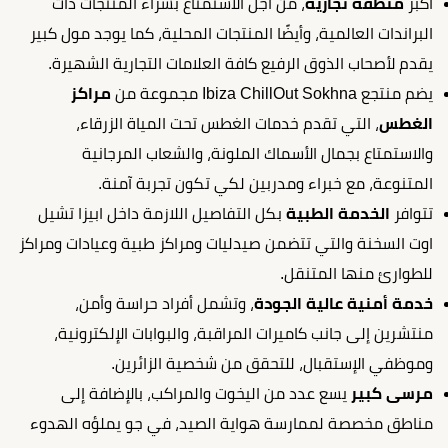
أكبر
منطقة تجارية
، من أجل الاستمتاع بشراء المنتجات ذات
البراندات العالمية، وأيضًا المنتجات المحلية، كما يوجد مول كبير
يقدم لأصحاب الذوق الرفيع كافة العلامات التجارية الشهيرة.
يضم منتجع Ibiza ChillOut Sokhna مجموعة من
مراكز
الغطس
، التي تقدم خدمات الغطس تحت المياة الزرقاء،
والاستمتاع بجمال الأسماك الملونة، والشعاب المرجانية
المتنوعة، مع خبراء ومدربين لكي تكون تجربة آمنة.
تتوافر
الخدمة الطبية
بكل التفاصيل اللازمة داخل ابيزا تشيل
اوت السخنة والتي تتضمن صيدليات ومراكز طبية وعيادات ومراكز
للطوارئ منها المتنقل.
خدمة أمنية عالية الجودة
، وتشمل أفراد حراسة وأمن،
منتشرين إلى جانب كاميرات المراقبة، والبوابات الإلكترونية،
وموظفي الإستقبال، للتحقق من شخصية الزائرين.
مرسى كبير
يسع عدد من اليخوت والمراكب، بالإضافة إلى
مناطق مخصصة لممارسة هواية الصيد، في جو يملؤه الهدوء