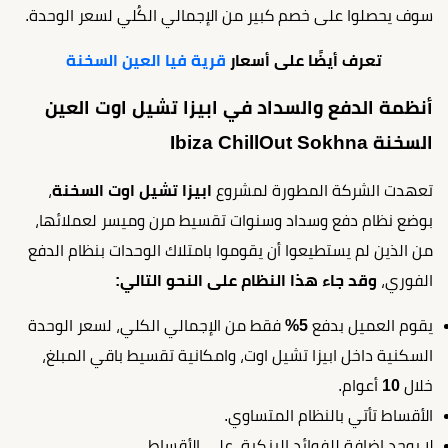
سوف يحصلوا على خصم كبير من الإجمالي الكُلي لسعر الوحدة.
تعرف أيضًا على أسعار
قرية فيا العين السخنة
أنظمة الدفع والسداد في ابيزا تشيل اوت العين
السخنة Ibiza ChillOut Sokhna
تعهدت الشركة المطورة لمشروع
ابيزا تشيل اوت السخنة
،
بوضع نظام دفع وسداد وسنوات تقسيط مرن وميسر لعملائها،
من الذين لم يستطيعوا أن يقوموا بامتلاك الوحدات بنظام الدفع
الفوري،
وقد جاء هذا النظام على النحو التالي:
يقوم العميل بدفع
5%
فقط من الإجمالي الكلي، لسعر الوحدة
السكنية داخل ابيزا تشيل اوت، وامكانية تقسيط باقي المبلغ،
خلال
10
أعوام.
الأقساط تأتي بالنظام المتساوي.
لا يوجد إضافة للفوائد البنكية، على الأقساط.