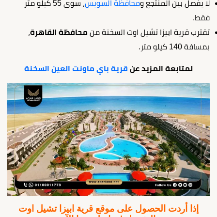
لا يفصل بين المنتجع و
محافظة السويس
، سوى 55 كيلو متر
فقط.
تقترب قرية ابيزا تشيل اوت السخنة من
محافظة القاهرة
،
بمسافة 140 كيلو متر.
لمتابعة المزيد عن
قرية باي ماونت العين السخنة
إذا أردت الحصول على موقع قرية ابيزا تشيل اوت