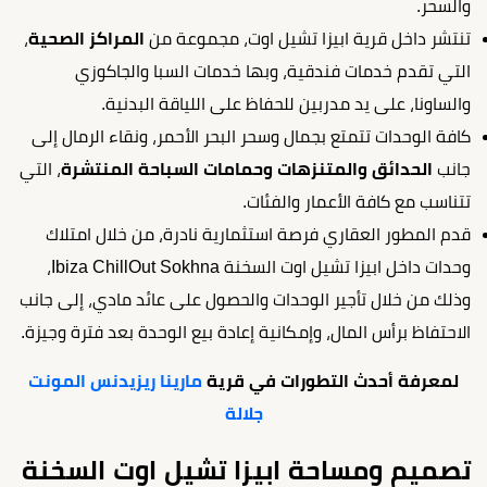
والسحر.
تنتشر داخل قرية ابيزا تشيل اوت، مجموعة من
المراكز الصحية
،
التي تقدم خدمات فندقية، وبها خدمات السبا والجاكوزي
والساونا، على يد مدربين للحفاظ على اللياقة البدنية.
كافة الوحدات تتمتع بجمال وسحر البحر الأحمر، ونقاء الرمال إلى
جانب
الحدائق والمتنزهات وحمامات السباحة المنتشرة
، التي
تتناسب مع كافة الأعمار والفئات.
قدم المطور العقاري فرصة استثمارية نادرة، من خلال امتلاك
وحدات داخل ابيزا تشيل اوت السخنة Ibiza ChillOut Sokhna،
وذلك من خلال تأجير الوحدات والحصول على عائد مادي، إلى جانب
الاحتفاظ برأس المال، وإمكانية إعادة بيع الوحدة بعد فترة وجيزة.
لمعرفة أحدث التطورات في قرية
مارينا ريزيدنس المونت
جلالة
تصميم ومساحة ابيزا تشيل اوت السخنة