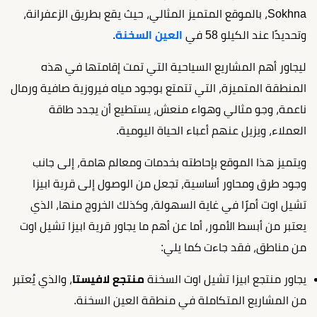
Sokhna، بالموقع المتميز المثالي، حيث يقع بطريق الزعفرانة،
وتحديدًا عند الكيلو 58 في
العين السخنة
.
ليجاور أهم المشاريع السياحية التي تمت إقامتها في هذه
المنطقة المتميزة، التي تتمتع بوجود مياه فيروزية صافية ورمال
ناعمة، وجو مثالي وهواء منعش، يستطيع أن يجدد طاقة
العملاء، ويزيل عنهم أعباء الحياة اليومية.
ويتميز هذا الموقع بإحاطته بخدمات ومعالم هامة، إلى جانب
وجود طرق ومحاور أساسية، تجعل من الوصول إلى قرية ابيزا
تشيل اوت أمرًا في غاية السهولة، وكذلك الخروج منها، الذي
يعتبر من أبسط الأمور، أما عن أهم ما يجاور قرية ابيزا تشيل اوت
من مناطق، فقد جاءت كما يلي:
يجاور منتجع ابيزا تشيل اوت السخنة
منتجع لافيستا
، والذي يُعتبر
من المشاريع المتكاملة في منطقة العين السخنة.