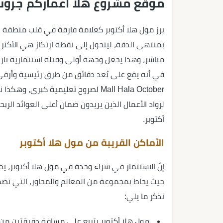
موقع مشروع هلا اعماركم جروب
برز مول هلا أكتوبر كعلامة فارقة في قلب منطقة زه
بمنتهى الدقة، ليتحول إلى نقطة ارتكاز هي الأكثر
مباشر، وهذا يجعل وجهة أولى وقبلة استثمارية بارز
في أنه يقع على بُعد دقائق من طرق رئيسية وأرقى 
Mall Hala October لصروح تعليمية كب
أكتوبر.
الأماكن القريبة من مول هلا أكتوبر
إنّ الاستثمار في شراء وحدة في مول هلا أكتوبر، 
حيث يحاط بمجموعة من المعالم والمحاور، التي تضمن
نذكر ما يلي:
مول هلا أكتوبر يتربع على مسافة دقيقتين من 