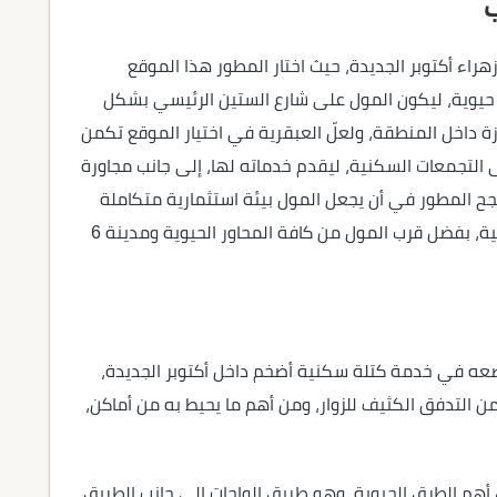
راء أكتوبر الجديدة، حيث اختار المطور هذا الموقع
 حيوية، ليكون المول على شارع الستين الرئيسي بشكل
ة داخل المنطقة، ولعلّ العبقرية في اختيار الموقع تكمن
التجمعات السكنية، ليقدم خدماته لها، إلى جانب مجاورة
رى، وهكذا نجح المطور في أن يجعل المول بيئة استثمارية متكاملة
لرواد الأعمال الذين يريدون ضمان أعلى العوائد الربحية، بفضل قرب المول من كافة المحاور الحيوية ومدينة 6
يضعه في خدمة كتلة سكنية أضخم داخل أكتوبر الجديدة،
 التدفق الكثيف للزوار، ومن أهم ما يحيط به من أماكن،
أهم الطرق الحيوية، وهو طريق الواحات إلى جانب الطريق