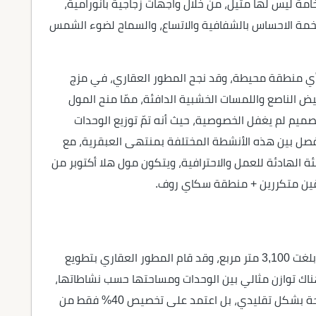
امة ليس لها مثيل، من خلال واجهات زجاجية بانورامية،
زجاجية الضخمة الاحساس بالشفافية والاتساع، والسماح لضوء الشمس
ى أي منطقة محيطة، وقد نجح المطور العقاري، في مزج
يض الناصع واللمسات الخشبية الدافئة، ممّا منح المول
صميم لم يغفل الخصوصية، حيث أنه تمّ توزيع الوحدات
 يفصل بين هذه الأنشطة المختلفة بمنتهى العبقرية، مع
ة الهادئة للعمل والاحترافية، ويتكون مول هلا أكتوبر من
بقين متكررين + منطقة سكاي روف.
امتد مول هلا أكتوبر على مساحة إجمالية شاسعة، بلغت 3,100 متر مربع، وقد قام المطور العقاري بتطويع
ناك توازن مثالي بين الوحدات ومساحتها حسب نشاطاتها،
ولم يكتفي المطور بالاستغلال المثالي لتلك المساحة بشكل تقليدي، بل اعتمد على تخصيص 40% فقط من