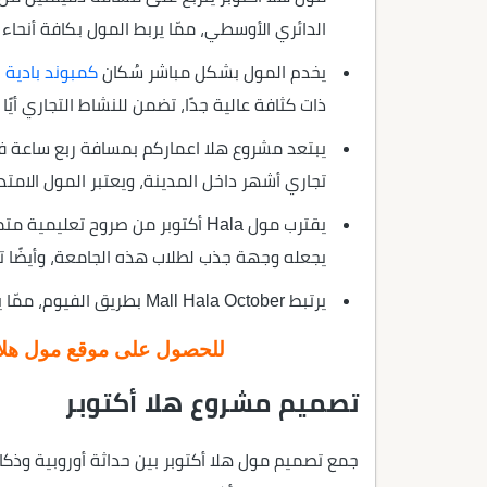
الدائري الأوسطي، ممّا يربط المول بكافة أنحاء 
يخدم المول بشكل مباشر سُكان
كمبوند بادية ب
ذات كثافة عالية جدًا، تضمن للنشاط التجاري أيً
يبتعد مشروع هلا اعماركم بمسافة ربع ساعة ف
تجاري أشهر داخل المدينة، ويعتبر المول الامت
يجعله وجهة جذب لطلاب هذه الجامعة، وأيضًا تق
يرتبط Mall Hala October بطريق الفيوم، ممّا يجعله قريب من مدن مجاورة.
للحصول على موقع مول هلا أ
تصميم مشروع هلا أكتوبر
جمع تصميم مول هلا أكتوبر بين حداثة أوروبية وذ