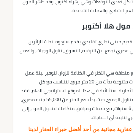
بشكل تعدى التوقعات وهي زهراء أكتوبر، وقد ظهر المول
ير اعتيادي والعملية الشديدة.
مول هلا أكتوبر
قديم مبنى تجاري تقليدي يقدم سلع ومنتجات للزائرين
 عصري تجمع بين الترفيه، التسوق، تناول الوجبات، والعمل،
لزجاجية تلتقي مع منطقة هي الأكثر في الكثافة للزوار، لتوفير بيئة عمل
مثالية، موفرة وحدات إدارية وطبية وتجارية، بمساحات متنوعة بدأت من 20 متر مربع، لتتناسب مع كل
مارية استثنائية في هذا الموقع الاستراتيجي الهام، فقد
حرصت الشركة المطورة على أن تكون أسعاره في متناول الجميع، حيث بدأ سعر المتر من 55,000 جنيه مصري،
وبدون دفع مقدم تعاقد وسنوات تقسيط وصلت إلى 6 سنوات، مع خدمات ومرافق متكاملة ليتحول المول إلى
ج لتلبية أي احتياجات.
ارية مجانية من أحد أفضل خبراء العقار لدينا