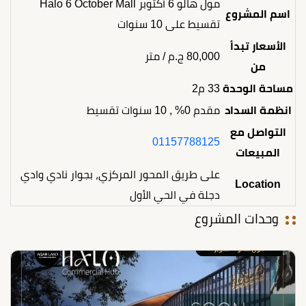
مول هالو 6 أكتوبر Halo 6 October Mall
اسم المشروع
تقسيط على 10 سنوات
الأسعار تبدأ
80,000
ج.م
/ متر
من
مساحة الوحدة
33 م2
انظمة السداد
مقدم 0% , 10 سنوات تقسيط
التواصل مع
01157788125
المبيعات
على طريق المحور المركزي، بجوار نادي وادي
Location
دجلة في الحي الأول
وحدات المشروع