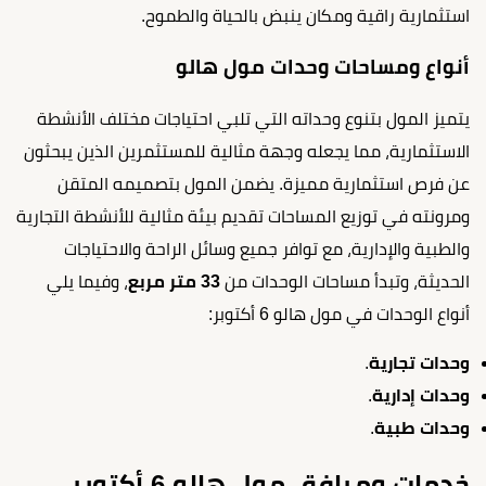
استثمارية راقية ومكان ينبض بالحياة والطموح.
أنواع ومساحات وحدات مول هالو
يتميز المول بتنوع وحداته التي تلبي احتياجات مختلف الأنشطة
الاستثمارية، مما يجعله وجهة مثالية للمستثمرين الذين يبحثون
عن فرص استثمارية مميزة. يضمن المول بتصميمه المتقن
ومرونته في توزيع المساحات تقديم بيئة مثالية للأنشطة التجارية
والطبية والإدارية، مع توافر جميع وسائل الراحة والاحتياجات
الحديثة، وتبدأ مساحات الوحدات من
33 متر مربع
، وفيما يلي
أنواع الوحدات في مول هالو 6 أكتوبر:
وحدات تجارية
.
وحدات إدارية
.
وحدات طبية
.
خدمات ومرافق مول هالو 6 أكتوبر