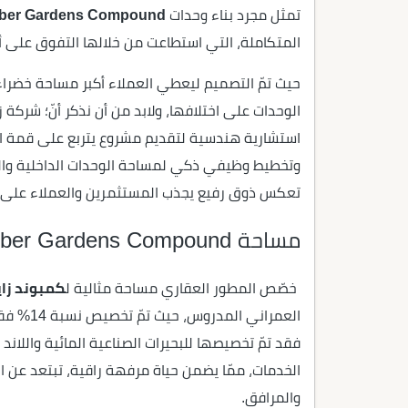
تمثل مجرد بناء وحدات
ber Gardens Compound
المتكاملة، التي استطاعت من خلالها التفوق على أ
حيث تمّ التصميم ليعطي العملاء أكبر مساحة خضراء
الوحدات على اختلافها، ولابد من أن نذكر أنّ؛ شركة
استشارية هندسية لتقديم مشروع يتربع على قمة المش
وتخطيط وظيفي ذكي لمساحة الوحدات الداخلية والخ
تعكس ذوق رفيع يجذب المستثمرين والعملاء على ح
مساحة Zaya October Gardens Compound
خصّص المطور العقاري مساحة مثالية ل
كمبوند زاي
العمراني
فقد تمّ تخصيصها للبحيرات الصناعية المائية واللان
الخدمات، ممّا يضمن حياة مرفهة راقية، تبتعد عن 
والمرافق.