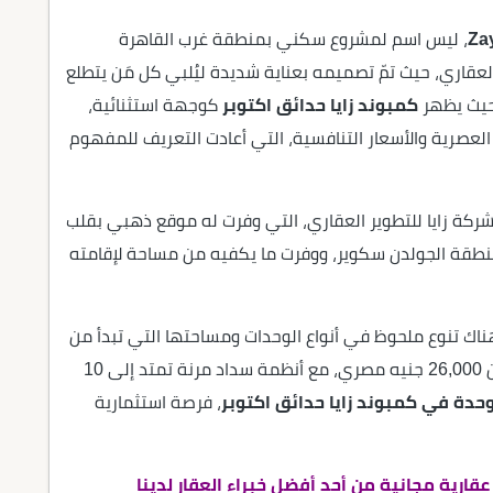
، ليس اسم لمشروع سكني بمنطقة غرب القاهرة
عقاري، حيث تمّ تصميمه بعناية شديدة ليُلبي كل مَن يتطلع
 حيث يظهر
كمبوند زايا حدائق اكتوبر
كوجهة استثنائية،
العصرية والأسعار التنافسية، التي أعادت التعريف للمفهوم
لشركة زايا للتطوير العقاري، التي وفرت له موقع ذهبي بقلب
منطقة الجولدن سكوير، ووفرت ما يكفيه من مساحة لإقامته
اك تنوع ملحوظ في أنواع الوحدات ومساحتها التي تبدأ من
66 متر مربع، بسعر تنافسي، حيث يبدأ سعر المتر من 26,000 جنيه مصري، مع أنظمة سداد مرنة تمتد إلى 10
حدة في كمبوند زايا حدائق اكتوبر
، فرصة استثمارية
ارية مجانية من أحد أفضل خبراء العقار لدينا