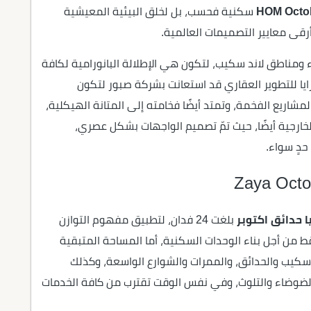
HOM Octo
سكنية فحسب، بل لخلق البيئية المعيشية
رقى معايير التصميمات العالمية.
 ومناطق لاند سكيب، لتكون هي الإطلالة البانورامية لكافة
 زايا للتطوير العقاري قد استعانت بشركة صبور لتكون
اريع الفخمة، وتمتد أيضًا فخامته إلى المتانة الهيكلية،
ارجية أيضًا، حيث تمّ تصميم الواجهات بشكل عصري،
دٍ سواء.
ا حدائق اكتوبر
بلغت 24 فدان، لتطبيق مفهوم التوازن
 المدروس، حيث تمّ تخصيص نسبة 14% فقط من أجل بناء الوحدات السكنية، أما المساحة المتبقية
د سكيب والحدائق، والممرات والشوارع الواسعة، وكذلك
الضوضاء والتلوث، وفي نفس الوقت تقترب من كافة الخدمات