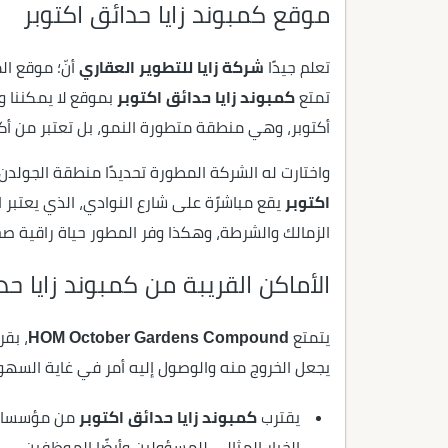
موقع كمبوند زايا حدائق اكتوبر
تعلم جيدًا
شركة زايا للتطوير العقاري
أنّ؛ موقع ال
تمتع
كمبوند زايا حدائق اكتوبر
بموقع لا يمكننا و
أكتوبر، وهي منطقة متطورة النمو، بل تعتبر من أكثر المن
واختارت له الشركة المطورة تحديدًا منطقة الجولدن س
اكتوبر
يقع مباشرًة على شارع النوادي، الذي يعتبر ا
الزمالك والشرطة، وهكذا وفر المطور حياة راقية ص
الأماكن القريبة من كمبوند زايا حد
يتمتع
HOM October Gardens Compound
، بقر
يجعل الخروج منه والوصول إليه أمر في غاية السهول
يقترب
كمبوند زايا حدائق اكتوبر
من مؤسسات 
الخيار المثالي للمسؤولين وأيضًا الموظفين.