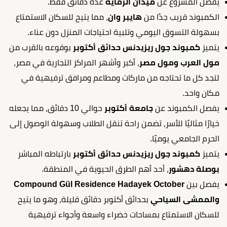
يفصل المشروع عن
ميدان الرماية
عدة دقائق فقط.
الكمبوند قريب جدًا من
هايبر وان
، مما يتيح للسكان الاستمتاع
بسهولة التسوق اليومي وتلبية احتياجات المنزل دون عناء.
يتميز
كمبوند جول ريزيدنس حدائق أكتوبر
بوقوعه بالقرب من
مول العرب ومول مصر
، أكبر وأشهر المراكز التجارية في مصر،
لتجد كل ما تحتاجه من ماركات ومطاعم ومرافق ترفيهية في
مكان واحد.
يفصل الكمبوند عن
جامعة أكتوبر
حوالي 10 دقائق، مما يجعله
خيارًا مثاليًا للأسر، تضمن راحة تنقل الطلاب وسهولة الوصول إلى
الحرم الجامعي يوميًا.
يتميز
كمبوند جول ريزيدنس حدائق أكتوبر
بارتباطه المباشر
بوصلة دهشور
، أحد أهم الطرق الحيوية في المنطقة.
يفصل بين
Compound Gül Residence Hadayek October
والممشى السياحي
بحدائق أكتوبر دقائق قليلة، وهو ما يتيح
للسكان الاستمتاع بمساحات خضراء واسعة وأجواء ترفيهية