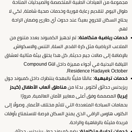
مجموعة من العيادات الطبية المتخصصة والصيدليات المتاحة
طوال اليوم، لتقديم رعاية فورية وخدمات صحية شاملة، لكي لا
يحتاج السكان للخروج بعيدًا عند حدوث أي طارئ وضمان الراحة
لهم.
خدمات رياضية متكاملة:
تم تجهيز الكمبوند بعدد متنوع من
الملاعب الرياضية مثل كرة القدم، السلة، التنس والاسكواش،
بالإضافة إلى صالات جيم حديثة، كل هذا يخلق بيئة مثالية لعشاق
اللياقة البدنية في أجواء مميزة داخل Compound Gül
Residence Hadayek October.
خدمات ترفيهية
: عالمًا مليئًا بالبهجة ينتظرك داخل كمبوند جول
ريزيدنس حدائق أكتوبر، بدءًا من
مناطق ألعاب الأطفال (كيدز
إيريا)
المصممة وفق أعلى معايير الأمان العالمية، مرورًا
بحمامات السباحة المتعددة التي تلائم مختلف الأعمار، وصولًا إلى
الكلوب هاوس الراقي الذي يمنح السكان فرصة للاستمتاع بأوقات
فريدة مليئة بالرفاهية والراحة.
خدمات تجارية متكاملة
: يضم كمبوند جول ريزيدنس حدائق