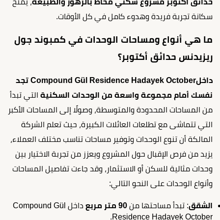
حدائق أكتوبر مشروع سكني محاط بالزهور والطبيعة
، يمنح
سكانة تجربة فريدة وهدوء كامل في كل الأوقات.
ما هي أنواع ومساحات الوحدات في كمبوند جول
ريزيدنس حدائق أكتوبر؟
داخلCompound Gül Residence Hadayek October تجد
نفسك أمام مجموعة واسعة من الوحدات السكنية
التي تبدأ
من المساحات المحدودة والمتوسطة، وصولًا إلى المساحات الأكبر
التي تتماشى مع تطلعات العائلات الكبيرة، حيث تعلم الشركة
المالكة أن تنوع الوحدات وتوفير مساحات تناسب مختلف العملاء،
يزيد من فرص الإقبال حول المشروع ويعزز من تجربة الاختيار بين
وحدات مثالية للسكن أو الاستثمار، وقد جاءت تفاصيل المساحات
وأنواع الوحدات على النحو التالي:
الشقق
: تبدأ مساحتها من
90 متر مربع
داخل Compound Gül
Residence Hadayek October.