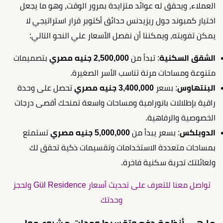
العملاء، ويحقق له عوائد متزايدة بمرور الوقت، وهو ما يجعل
اختيار كمبوند جول ريزيدنس حدائق أكتوبر قرار استراتيجي لا
يمكن تفويته، ويمكننا أن نفصل الأسعار علي النحو التالي:
الشقق السكنية
: تبدأ من
2,500,000 جنيه مصري
بتصميمات
متنوعة ومساحات مرنة تناسب الأسر الصغيرة.
البنتهاوس
: بسعر
3,400,000 جنيه مصري
تحصل على وحدة
راقية بإطلالات بانورامية ومساحات واسعة تمنحك أقصى درجات
الخصوصية والرفاهية.
الدوبلكس
: بسعر يبدأ من
5,000,000 جنيه مصري
تستمتع
بمساحات متعددة الاستخدامات وتقسيمات ذكية تحقق لك
ولعائلتك تجربة سكنية فاخرة.
تواصل معنا للتعرف على تحديث أسعار Gül Residence ولحجز
وحدتك