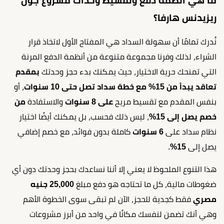
ما هي أنظمة دفع وتقسيط وحدات مشروع جول
ريزيدنس هارفا؟
نُدرك تمامًا أن سهولة السداد هي المفتاح الأول لاتخاذ قرار
الشراء، لذلك وفرنا مجموعة متنوعة من أنظمة الدفع المرنة
التي تمنحك حرية الاختيار، حيث يمكنك بدء حجز وحدتك
بمقدم
تعاقد يبدأ من 15% مع خطة سداد تصل حتى 10 سنوات
، أو
بنفس المقدم مع تقسيط مريح
على 8 سنوات
والاستفادة
من
خصم يصل إلى 15%
، ليس ذلك فحسب، بل يمكنك أيضًا اختيار
نظام سداد على
6 سنوات
كاملة بدون فوائد، مع خصم إضافي
يصل إلى
15%
.
هذا التنوع الملحوظ لا يعني إلا أننا نساعدك بحجز وحدتك دون أي
ضغوطات مالية، كل ما تحتاجه هو دفع مبلغ
25,000 جنيه
مصري
فقط كجدية للحجز، الآن لم تبقى سوى الخطوة الأهم
وهي أنك تضمن لنفسك مكانًا في واحد من أبرز مشروعات