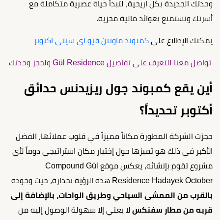
وحدتك الجديدة بكل اريحية، لتبدأ حياة عصرية متكاملة مع
أسرتك وتستمتع بعوائد مالية مجزية.
يمكنك الإطلاع على
كمبوند ماونتن فيو اى سيتى اكتوبر
تواصل معنا للتعرف على تفاصيل Gül Residence ولحجز وحدتك
أين يقع كمبوند جول ريزيدنس حدائق
أكتوبر تحديداً؟
حجزت الشركة المطورة مكاناً مميزاً في قلوب عملائها، الفضل
الأكبر في ذلك هو تميزها حول إختيار مكان استراتيجي دوماً لأي
مشروع تقوم بإنشائه، يعكس موقع Compound Gül
Residence Hadayek October هذه الرؤية بجدارة، حيث وجوده
بالقرب من الممشى السياحي وطريق الواحات، بالإضافة إلى
قربه من مطار سفنكس
لا يعني إلا سهولة الوصول إليه من