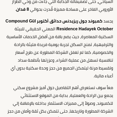
السياحي، حتى تصميماته الجذابة التي جاءت من وحي الطراز
الأوروبي الفاخر على مساحة مميزة قُدرت بحوالي
8 فدان
.
يجسد
كمبوند جول ريزيدنس حدائق أكتوبر Compound Gül
Residence Hadayek October
المعني الحقيقي للبيئة
السكنية المعاصرة، حيث يضم باقة من أفضل الخدمات الأساسية
والترفيهية، تمنح السكان تجربة يومية فريدة مليئة بالراحة
والخصوصية، كما لم تغفل الشركة المطورة عن طرح أسعار
تنافسية تسهل من عملية الشراء، وعززتها بأنظمة سداد
وتقسيط مرنة ليتمكن الجميع من حجز وحدة سكنية بدون أي
أعباء مالية.
معاً سوف نستعرض أهم التفاصيل حول أميز مشروع سكني
يجمع بين الراحة والعملية، بداية من الموقع الاستثنائي
للكمبوند، وصولاً إلى مميزات الاستثمار بداخله بالإضافة إلي
الشركة المطورة وتاريخها، حتى تتمكن بكل ثقة وأمان من حجز