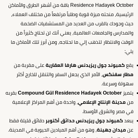
Residence Hadayek October باقة من أشهر الطرق والأماكن
الرئيسية، منحته ميزة قوية وطلباً مرتفعاً من مختلف العملاء،
حيث وجودك بالقرب من العديد من المستشفيات الضخمة
والمدارس والجامعات العالمية، يعني أنك لن تحتاج كثيراً من
الوقت والانتظار لتذهب إلي ما تحتاجه، ومن أبرز تلك الأماكن ما
يلي:
يقع
كمبوند جول ريزيدنس هارفا العقارية
على مقربة من
مطار سفنكس
، الأمر الذي يجعل السفر والتنقل للخارج أكثر
سهولة وسرعة.
يتميز
Compound Gül Residence Hadayek October
بقربه
من
مدينة الإنتاج الإعلامي
، واحدة من أهم المراكز الإعلامية
في مصر والشرق الأوسط.
يبعد
كمبوند جول ريزيدنس حدائق أكتوبر
دقائق قليلة فقط
عن
ميدان جهينة
، وهو من أهم الميادين الحيوية في المدينة.