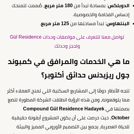
الدوبلكس
: بمساحة تبدأ من
180 متر مربع
، صُممت لتمنحك
إحساس الفخامة والخصوصية.
البنتهاوس
: تبدأ مساحتها من
125 متر مربع
.
تواصل معنا للتعرف على مواصفات وحدات Gül Residence
ولحجز وحدتك
ما هي الخدمات والمرافق في كمبوند
جول ريزيدنس حدائق أكتوبر؟
تتجه الأنظار دومًا إلى المشاريع السكنية التي تمنح العملاء أكثر
مما يتوقعونه، ومن هذه الرؤية انطلقت الشركة المطورة لتضع
بصمتها في
Compound Gül Residence Hadayek
October
، حيث حرصت على أن يكون المشروع أيقونة حقيقية
للحياة العصرية، يجمع بين التصميم الأوروبي المميز والبيئة