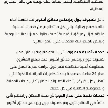
السكنية المتكاملة، ليصبح بمثابة نقلة نوعية في عالم المشاريع
السكنية.
داخل
كمبوند جول ريزيدنس حدائق أكتوبر
تجد نفسك أمام
عالم مصمم بعناية ليلبي كل ما تحتاجه، من خدمات أساسية
متكاملة إلى مرافق ترفيهية تضيف طابعًا مميزًا لحياتك اليومية،
ويمكن تلخيص تلك الخدمات على النحو التالي:
خدمات أمنية متطورة
: تأتي الراحة مقرونة بالأمان داخل
كمبوند جول ريزيدنس حدائق أكتوبر، حيث يتمتع المشروع
بمنظومة أمنية متكاملة تضم فرق حراسة مدربة تعمل على
مدار 24 ساعة، مدعومة بأحدث كاميرات المراقبة الذكية التي
تغطي كل ركن فى أنحاء الكمبوند، لضمان أعلى درجات الحماية
والخصوصية الكاملة في كل لحظة.
خدمات طبية على مدار اليوم
: لأن صحة السكان وراحتهم تأتي
دائماً في المقام الأول، وفر كمبوند جول ريزيدنس حدائق أكتوبر