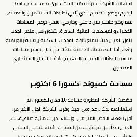
استعانت الشركة بخبرة مكتب المهندس/ محمد عصام حافظ،
ليقوم بوضع التصميم الذي يُلبي تطلعات المستثمرين والعملاء،
فتمّ وضع ماستر بلان داخلي وخارجي، شمل توفير المساحات
الخضراء والمسطحات المائية الساحرة، لتكون هي عنصر الجذب
الأول للعين، حيث تتمتع كافة الوحدات السكنية بإطلالة بانورامية
رائعة، أما التصميمات الداخلية فتمّت من خلال توفير مساحات
مناسبة للعائلات الكبيرة والصغيرة، وأيضًا للانتفاع الاستثماري
المضمون.
مساحة كمبوند اكسورا 6 أكتوبر
خصّصت الشركة المطورة مساحة 10 فدان لاكسورا، تمّ
استغلالهم بذكاء مدروس، حيث وفرت الشركة الجزء الأكبر من
أجل الغطاء الأخضر المترامي، وإنشاء بحيرات مائية صناعية، تسُر
العين، فضلًا عن مجموعة من الممرات الآمنة لمحبي المشي
والتأمل في أحضان الطبيعة، كل هذا مع لاند سكيب مفتوح،