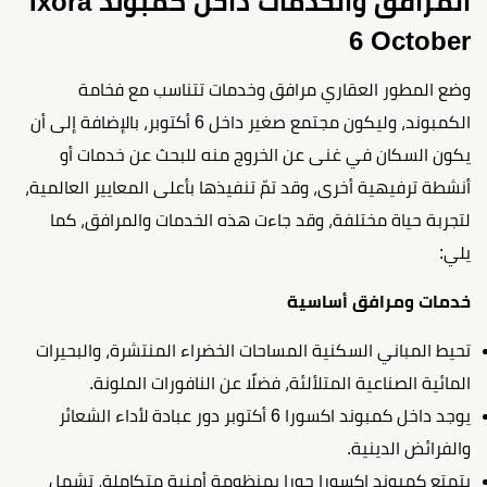
المرافق والخدمات داخل كمبوند Ixora
6 October
وضع المطور العقاري مرافق وخدمات تتناسب مع فخامة
الكمبوند، وليكون مجتمع صغير داخل 6 أكتوبر، بالإضافة إلى أن
يكون السكان في غنى عن الخروج منه للبحث عن خدمات أو
أنشطة ترفيهية أخرى، وقد تمّ تنفيذها بأعلى المعايير العالمية،
لتجربة حياة مختلفة، وقد جاءت هذه الخدمات والمرافق، كما
يلي:
خدمات ومرافق أساسية
تحيط المباني السكنية المساحات الخضراء المنتشرة، والبحيرات
المائية الصناعية المتلألئة، فضلًا عن النافورات الملونة.
يوجد داخل كمبوند اكسورا 6 أكتوبر دور عبادة لأداء الشعائر
والفرائض الدينية.
يتمتع كمبوند اكسورا جورا بمنظومة أمنية متكاملة، تشمل