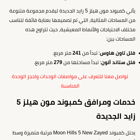
يأتي كمبوند مون هيلز 5 زايد الجديدة ليقدم مجموعة متنوعة
من المساحات المثالية، التي تم تصميمها بعناية فائقة لتناسب
مختلف الاحتياجات والأنماط المعيشية، حيث تتراوح هذه
المساحات بين:
فلل تاون هاوس
: تبدأ من
241
متر مربع.
فلل ستاند ألون
: تبدأ مساحتها من
279
متر مربع.
تواصل معنا للتعرف على مواصفات الوحدات ولحجز الوحدة
المناسبة
خدمات ومرافق كمبوند مون هيلز 5
زايد الجديدة
يحتل كمبوند Moon Hills 5 New Zayed مرتبة متميزة وسط