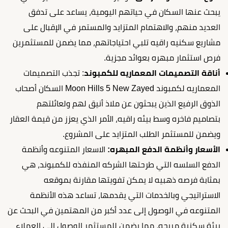
يبحث عنها السكان في حياتهم اليومية، يساعد على تدفق
العديد منهم، والاهتمام المتزايد والمستمر في الإقبال على
مشاريع سكنيه راقيه تلبي احتياجاتهم، مما يضمن للمستثمرين
فرص استثمار مبهره بعوائد مجزية.
أناقة التصميمات المعماريه للكمبوند
: تجذب التصميمات
المعماريه لكمبوند Moon Hills 5 New Zayed السكان أصحاب
الذوق الرفيع الذين يبحثون عن ملاذ أنيق لهم ولعائلتهم
بتصاميم فاخره وسط بيئه راقيه، الأمر الذي يعزز من قيمة العقار
ويضمن للمستثمر الطلب المتزايد على المشروع.
الأسعار وأنظمة الدفع المبهره:
الاسعار المتنوعه وأنظمة
الدفع السلسه التي طرحتها الشركه المنفذه للكمبوند، هي
بمثابة فرصه ذهبيه لا يمكن تفويتها مقارنة بموقعه
الاستراتيجي وبالخدمات التي يقدمها، تساعد هذه الأنظمة
المتنوعه في الوصول إلى عدد أكبر من المهتمين في البحث عن
بيئة سكنية مريحه، مما يضمن للمستثمر الوصول الى العملاء