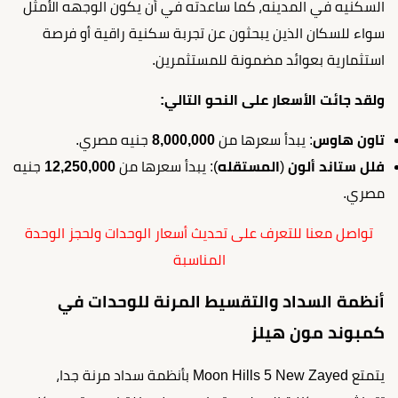
السكنيه في المدينه، كما ساعدته في أن يكون الوجهه الأمثل
سواء للسكان الذين يبحثون عن تجربة سكنية راقية أو فرصة
استثمارية بعوائد مضمونة للمستثمرين.
ولقد جائت الأسعار على النحو التالي:
تاون هاوس
: يبدأ سعرها من
8,000,000
جنيه مصري.
فلل ستاند ألون
(
المستقله
): يبدأ سعرها من
12,250,000
جنيه
مصري.
تواصل معنا للتعرف على تحديث أسعار الوحدات ولحجز الوحدة
المناسبة
أنظمة السداد والتقسيط المرنة للوحدات في
كمبوند مون هيلز
يتمتع Moon Hills 5 New Zayed بأنظمة سداد مرنة جدا،