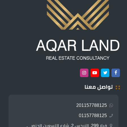
تواصل معنا
201157788125
01157788125
فيلا 299، النرجس 2، شارع التسعين الجنوبي،