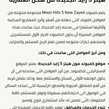
يضم كمبوند Moon Hills 5 New Zayed مجموعه متنوعه من
العوامل القويه، التى جعلته من أشهر وأبرز المشاريع السكنيه
وأكثرها استثمارا في مدينه زايد الجديدة، حيث ساعدت هذه
العوامل المميزة أن يكون الكمبوند الخيار الأول للمستثمرين،
وتمنحهم خيارات متنوعه تضمن لهم الربح المستمر والمتزايد.
ومن أبرز العوامل التى ساعدت في ذلك:
موقع كمبوند مون هيلز 5 زايد الجديدة
: يعتبر الموقع
الاستراتيجي للكمبوند، من أبرز العوامل التى ساعدته في أن
يكون الوجهه الأولى للسكن والاستثمار معا، وذلك بفضل قربه
من أهم المناطق الحيوية والمحاور الرئيسية التى تساعد السكان
في الوصول الى احتياجاتهم بسهولة وتوفر للمستثمر كافة
المقومات التى تضمن له عائد استثماري قوي ومميز.
تنوع الخدمات والمرافق
: توفير كافه الخدمات المميزة التي