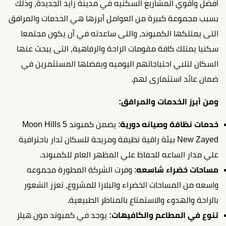
أفضل وأقوي المشاريع السكنيه في مدينة زايد الجديدة، وذلك
بسبب مجموعة كبيرة من العوامل أبرزها هي الخدمات والمرافق
التى يمتلكها الكمبوند، والتى ساعدته في أن يكون مجتمعا
سكنيا يمتلك كافة مقومات الراحة والرفاهية، التى يبحث عنها
السكان لتلبي احتياجاتهم اليوميه ويفضلها المستثمرين في
ضمان عائد استثمارى لهم.
ومن أبرز الخدمات والمرافق:
خدمات نظافة وصيانه دورية
: يضمن كمبوند Moon Hills 5
New Zayed بيئة راقية نظيفة ومريحة للسكان تدار باحترافية
علي مدار الساعه للحفاظ علي المظهر العام للكمبوند.
مساحات خضراء شاسعه
: وفرت الشركة المطورة مجموعه
واسعه من المساحات الخضراء والبلازا للمشروع، تعزز الشعور
بالراحة والهدوء والاستمتاع بالمناظر الطبيعية.
تنوع في المطاعم والكافيهات:
يوجد في كمبوند مون هيلز