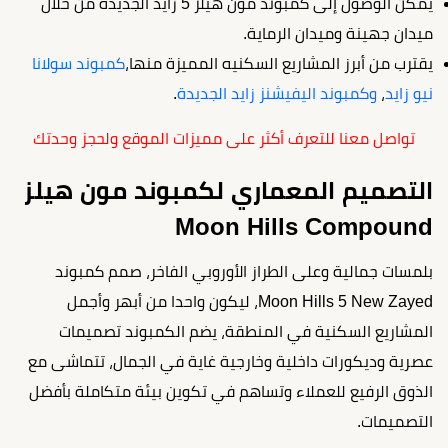
يمكن الوصول إلى كمبوند مون هيلز 5 زايد الجديدة من خلال
ميدان جهينة وميدان الرماية.
يقترب من أبرز المشاريع السكنيه المميزة منها،
كمبوند سولانا
نيو زايد
،
وكمبوند اليفيشنز زايد الجديدة
.
تواصل معنا للتعرف أكثر على مميزات الموقع ولحجز وحدتك
التصميم المعماري لكمبوند مون هيلز
Moon Hills Compound
بلمسات جمالية وعلى الطراز الأوروبي الفاخر، صمم كمبوند
Moon Hills 5 New Zayed، ليكون واحدا من أبهر وأجمل
المشاريع السكنية في المنطقة، يضم الكمبوند تصميمات
عصرية وديكورات داخلية وخارجية غاية في الجمال، تتماشى مع
الذوق الرفيع للعملاء وتساهم في تكوين بيئة متكاملة بأفضل
التصميمات.