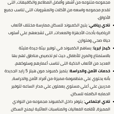
مجموعه متنوعه من أشهر وأفضل المطاعم والكافيهات، التى
تقدم مجموعه واسعه من الأكلات والمشروبات التى تناسب جميع
الأذواق.
نادي رياضي
: يتيح الكمبوند للسكان ممارسة مختلف الألعاب
الرياضية بأحدث الأجهزة والمعدات، التى تشجعهم علي أسلوب
حياة صحي ومتوازن.
كيدز ايريا
: يساهم الكمبوند في توفير بيئة جيدة مليئة
بالاستمتاع والمرح للأطفال، حيث تم تخصيص مناطق لهم بها
العديد من الألعاب الذكية التى تناسب أعمارهم وسلوكهم.
خدمات الأمن والحراسة
: يتميز كمبوند مون هيلز 5 زايد الجديدة
بأنه يحتوي علي منظمومة مميزة من أفراد الأمن والحراسة،
مدربين علي أعلي مستوي يعملون علي مدار الساعه لتوفير
الحمايه الكامله للسكان.
نادي اجتماعي
: يتوفر داخل الكمبوند مجموعه من النوادي
المميزة، لأقامه الفعاليات والمناسبات العائلية ليمنح السكان