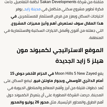
متقنة من شركة Sakan Developments لكافة التفاصيل، جاءت
فكرة تطوير مشروع سكني متكامل في
مدينة زايد
، يوفر
احتياجات السكان ويعزز من فرص الاستثمار للمستثمرين،
في
هذا المقال سوف نستعرض أهم وأبرز مميزات المشروع
،
التي جعلته من أقوى وأفضل الخيارات السكنية والاستثمارية في
المنطقة.
الموقع الاستراتيجي لكمبوند مون
هيلز 5 زايد الجديدة
يقع Moon Hills 5 New Zayed
في الحزام الأخضر حوض 15
أمام الدائري الأوسطي وبجوار ماونتن فيو،
ليضع السكان على
بُعد خطوات قليلة من أبرز وأهم المعالم والمناطق الحيوية في
المدينة، حرصت الشركة المطورة على أن يتمركز الكمبوند حول
أهم الطرق والمحاور الرئيسية، مثل
محور 26 يوليو والمحور