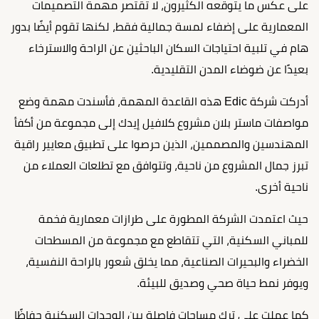
على عكس ما يتوقعه الكثيرون، لا تقتصر مهمة التصميمات
المعمارية على إضفاء لمسة جمالية فقط، لكنها تقوم أيضًا بدور
هام في تلبية احتياجات السكان الباحثين عن الراحة والاسترخاء
بعيدًا عن ضوضاء المدن التقليدية.
أدركت شركة Edic هذه القاعدة المهمة، فأسندت مهمة وضع
مواصفات ماستر بلان مشروع كلافيل إيدك إلى مجموعة من أكفأ
المهندسين والمصممين، الذين حرصوا على تطبيق معايير راقية
تبرز جمال المشروع من ناحية، وتتوافق مع تطلعات العملاء من
ناحية أخرى.
حيث اعتمدت الشركة المطورة على طرازات معمارية فخمة
للمباني السكنية، التي تتقاطع مع مجموعة من المسطحات
الخضراء والبحيرات الصناعية، مما يخلق شعور بالراحة النفسية،
ويوفر نمط حياة صحي وصديق للبيئة.
كما عملت على ترك مساحات فاصلة بين الوحدات السكنية حفاظًا