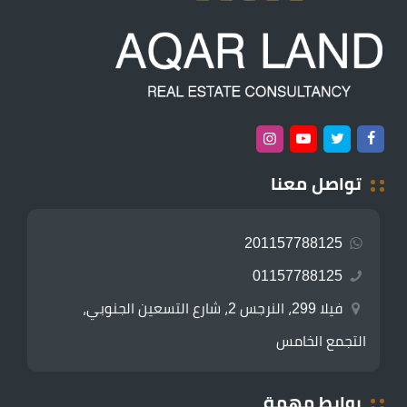
تواصل معنا
201157788125
01157788125
فيلا 299، النرجس 2، شارع التسعين الجنوبي،
التجمع الخامس
روابط مهمة