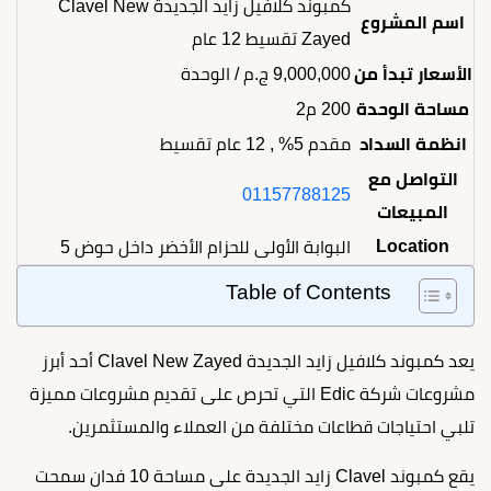
كمبوند كلافيل زايد الجديدة Clavel New
اسم المشروع
Zayed تقسيط 12 عام
الأسعار تبدأ من
9,000,000
ج.م
/ الوحدة
مساحة الوحدة
200 م2
انظمة السداد
مقدم 5% , 12 عام تقسيط
التواصل مع
01157788125
المبيعات
Location
البوابة الأولى للحزام الأخضر داخل حوض 5
Table of Contents
يعد كمبوند كلافيل زايد الجديدة Clavel New Zayed أحد أبرز
مشروعات شركة Edic التي تحرص على تقديم مشروعات مميزة
تلبي احتياجات قطاعات مختلفة من العملاء والمستثمرين.
يقع كمبوند Clavel زايد الجديدة على مساحة 10 فدان سمحت