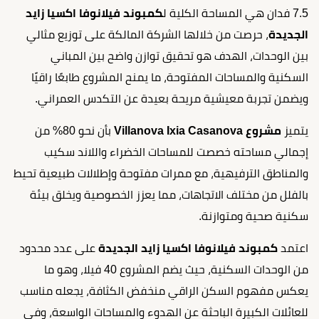
7.5 فدان هي المساحة الكلية ل
كمبوند فيلانوفا اكسيا زايد
الجديدة
، حرصت من خلالها الشركة المالكة على توزيع مثالي
بين الوحدات، الهدف هو تحقيق توازن واضح بين المباني
السكنية والمساحات المفتوحة، ما يمنح المشروع طابعًا راقيًا
ويضمن تجربة معيشية مريحة بعيدة عن التكدس العمراني.
يتميز
مشروع Villanova Ixia Casanova
بأن نحو 80% من
إجمالي مساحته خصصت للمساحات الخضراء واللاند سكيب
والمناطق الترفيهية، مع ممرات مفتوحة وإطلالات طبيعية تحيط
بالفلل من مختلف الاتجاهات، مما يعزز الخصوصية ويخلق بيئة
سكنية صحية ومتوازنة.
اعتمد
كمبوند فيلانوفا اكسيا زايد الجديدة
على عدد محدود
من الوحدات السكنية، حيث يضم المشروع 40 فيلا، وهو ما
يعكس مفهوم السكن الراقي منخفض الكثافة، يجعله مناسب
للعائلات الكبيرة الباحثة عن الهدوء والمساحات الواسعة، وفي