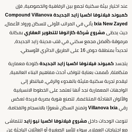
عند اختيار بيئة سكنية تجمع بين الرفاهية والخصوصية، فإن
كمبوند فيلانوفا اكسيا زايد الجديدة
Compound Villanova
Ixia New Zayed
يأتي في المراتب الأولى للسكان ورواد الأعمال،
حيث يحظى
مشروع شركة كازانوفا للتطوير العقاري
بمكانة
مرموقة كأفضل مجمع سكني في قلب مدينة زايد الجديدة،
تحديداً بمنطقة حوض 16 على الطريق الدائري الأوسطي.
يتجسد
كمبوند فيلانوفا اكسيا زايد الجديدة
كلوحة معمارية
متكاملة، صُممت بعناية لتواكب أحدث مفاهيم البناء العالمية،
ليقدم تجربة سكنية مليئة بالهدوء والرقي، فبالنظر إلى
الواجهات المعمارية نجد أنها تعتمد على الخطوط الانسيابية
والألوان الهادئة المتناغمة، لتصنع هوية بصرية فريدة تعكس
رقي
Villanova Ixia
وتمنح السكان شعورًا بالانسجام والفخامة.
تنوعت الوحدات داخل
مشروع فيلانوفا اكسيا نيو زايد
لتتماشى
مع احتياجات العملاء، سواء للأسر الصغيرة أو العائلات الباحثة عن