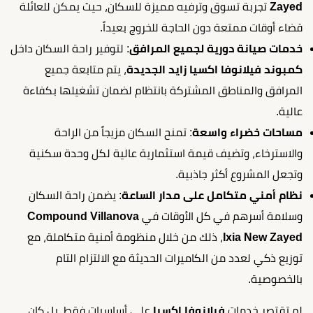
Zayed
تجربة تسوق وترفيه مميزة للسكان، حيث يمكن للعائلة
قضاء أوقات ممتعة دون الحاجة للخروج بعيداً.
خدمات صيانة دورية لجميع المرافق
: لتوفير راحة السكان داخل
كمبوند فيلانوفا اكسيا زايد الجديدة
، يتم متابعة جميع
المرافق والمناطق المشتركة بانتظام لضمان تشغيلها بكفاءة
عالية.
مساحات خضراء واسعة
: تمنح السكان مزيجاً من الراحة
والاسترخاء، وتضيف قيمة استثمارية عالية لكل وحدة سكنية
وتجعل المشروع أكثر جاذبية.
نظام أمني متكامل على مدار الساعة
: يضمن راحة السكان
وسلامة أسرهم في كل الأوقات في
Compound Villanova
Ixia New Zayed
، ذلك من خلال منظومة أمنية متكاملة، مع
توزيع ذكي لعدد من الكاميرات الحديثة مع الالتزام التام
بالخصوصية.
لم تقتصر خدمات
فيلانوفا اكسيا
على أساسيات فقط، بل كان