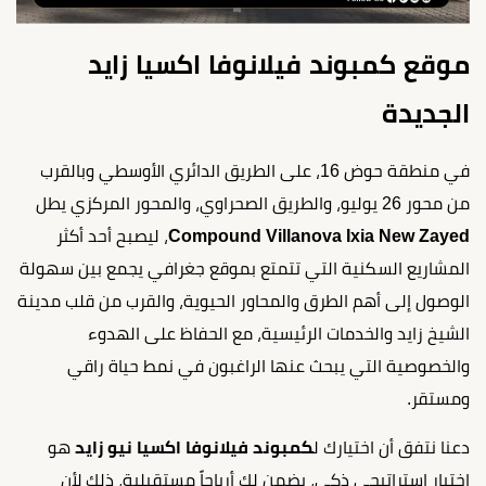
موقع كمبوند فيلانوفا اكسيا زايد
الجديدة
في منطقة حوض 16، على الطريق الدائري الأوسطي وبالقرب
من محور 26 يوليو، والطريق الصحراوي، والمحور المركزي يطل
Compound Villanova Ixia New Zayed
، ليصبح أحد أكثر
المشاريع السكنية التي تتمتع بموقع جغرافي يجمع بين سهولة
الوصول إلى أهم الطرق والمحاور الحيوية، والقرب من قلب مدينة
الشيخ زايد والخدمات الرئيسية، مع الحفاظ على الهدوء
والخصوصية التي يبحث عنها الراغبون في نمط حياة راقي
ومستقر.
دعنا نتفق أن اختيارك ل
كمبوند فيلانوفا اكسيا نيو زايد
هو
اختيار استراتيجي ذكي، يضمن لك أرباحاً مستقبلية، ذلك لأن