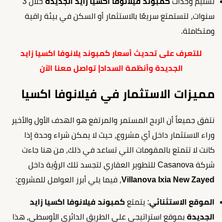
تسليم وحدات
كمبوند فيلانوفا اكسيا زايد الجديدة
خلال 3
سنوات، لتستمتع سريعًا بالاستثمار أو السكن في بيئة راقية
ومتكاملة.
للتعرف على تحديث أسعار كمبوند يلانوفا اكسيا زايد
الجديدة وأنظمة السداد| تواصل معنا الآن
مميزات الاستثمار في فيلانوفا اكسيا
نتفق جميعاً أن الربح المستمر والمرتفع هو الهدف الأول والأخير
وراء الاستثمار داخل أي مشروع، حيث لا يمكن شراء وحدة إذا
كانت لا تتمتع بالمقومات التي تساعد في ذلك، من هنا جاءت
شركة Casanova للتطوير العقاري لتجسد تلك الرؤية داخل
Villanova Ixia New Zayed
، فيما يلي أبرز العوامل للمشروع:
الموقع الاستثنائي
: يتمتع
كمبوند فيلانوفا اكسيا زايد
الجديدة
بموقع استراتيجي على الطريق الدائري الأوسطي، هذا