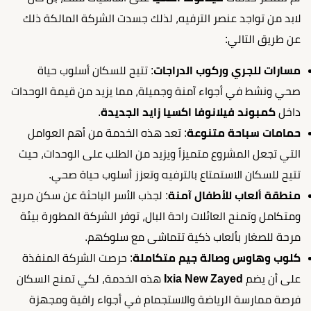
لابد من تواجد عنصر الترفيه، لذلك جسدت الشركة المالكة ذلك
عن طريق التالي:
مسارات للجري وركوب الدراجات
: تتيح للسكان أسلوب حياة
صحي ونشط في أجواء آمنة وجميلة، مما يزيد من قيمة الوحدات
داخل
كمبوند فيلانوفا اكسيا زايد الجديدة
.
حمامات سباحة متنوعة
: تعد هذه الخدمة من أهم العوامل
التي تجعل المشروع متميزاً ويزيد من الطلب على الوحدات، حيث
تتيح للسكان الاستمتاع بالترفيه وتعزز أسلوب حياة صحي.
منطقة ألعاب للأطفال آمنة
: لجذب الأسر الباحثة عن سكن مريح
ومتكامل وتمنح العائلات راحة البال، توفر الشركة المطورة بيئة
مرحة للصغار بألعاب ذكية تتماشى مع سلوكهم.
كلوب وهاوس وصالة جيم متكاملة
: حرصت الشركة المنفذة
على أن يضم
Ixia New Zayed
هذه الخدمة، لكي تمنح السكان
فرصة ممارسة الرياضة والاستجمام في أجواء راقية ومجهزة