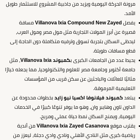
مرونة الحركة اليومية ويزيد من جاذبية المشروع للاستثمار طويل
الأمد.
يفصل
Villanova Ixia Compound New Zayed
مسافة
قصيرة عن أبرز المولات التجارية مثل مول مصر ومول العرب،
ليحظى السكان بتجربة تسوق وترفيه متكاملة دون الحاجة إلى
قطع مسافات طويلة.
يحيط عدد من الجامعات الكبرى ب
كمبوند Villanova Ixia
، مثل
جامعة أكتوبر وجامعة مصر للعلوم والتكنولوجيا، مما يجعله خيارًا
مثاليًا للعائلات والباحثين عن سكن قريب من المؤسسات
التعليمية المرموقة.
يبتعد
كمبوند فيلانوفا اكسيا نيو زايد
بخطوات محدودة عن
الداون تاون وهايبر وان، وهو ما يوفر تنوعًا كبيرًا في الخدمات
اليومية، ويمنح السكان نمط حياة عملي ومريح.
يقترب موقع
Villanova Ixia Zayed Casanova
من أندية
رياضية كبرى مثل النادي الأهلي ونادي وادي دجلة، ليعزز من