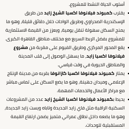
أسلوب الحياة النشط للمشروع.
يقترب
كمبوند فيلانوفا اكسيا الشيخ زايد
من طريق
الإسكندرية الصحراوي وطريق الواحات خلال دقائق قليلة، وهو ما
يمنح السكان سهولة تنقل يومية، ويعزز من القيمة الاستثمارية
للمشروع بفضل الربط السريع مع مختلف مناطق القاهرة الكبرى.
يقع المحور المركزي وطريق الفيوم على مقربة من
مشروع
فيلانوفا اكسيا زايد
، ما يسهل الوصول إلى قلب المدينة
والمناطق الحيوية في وقت قياسي.
يمتاز
كمبوند فيلانوفا اكسيا كازانوفا
بقربه من مدينة الإنتاج
الإعلامي وميدان جهينة، وهو ما يضع السكان على تماس مباشر
مع مراكز الأعمال والخدمات المهمة.
يحيط ب
كمبوند فيلانوفا اكسيا الشيخ زايد
عدد من المشروعات
السكنية الراقية مثل فاي زايد الجديدة وتاباه ويست زايد الجديدة،
وهو ما يضعه داخل نطاق عمراني متميز يضمن ارتفاع القيمة
المستقبلية للوحدات.