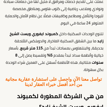
عملت على تقديم خدمات ومرافق لا مثيل لها من حمامات سباحة
ونوادي وملاعب رياضية إلى كلوب هاوس ومناطق مخصصة
لليوجا والتأمل ومطاعم وكافيهات فضلًا عن نظام الأمان والحماية
المتوفر 24 ساعة في اليوم.
تتنوع الوحدات السكنية داخل
كمبوند ايفوري ويست الشيخ
زايد
ما بين الشقق السكنية الفاخرة، والدوبلكس المُلحقة
بحديقة، والبنتهاوس بمساحات تبدأ من
115 متر مُربع
، بأسعار
خيالية وأنظمة سداد تبدأ بمقدم
5%
وتقسيط يصل إلى
8
سنوات
متتالية، هذه الأنظمة تُسهل على العميل شراء الوحدة
بكل سهولة.
تواصل معنا الآن واحصل على استشارة عقارية مجانية
من أحد أفضل خبراء العقار لدينا
من هي الشركة المطورة لكمبوند
ايفوري ويست الشيخ زايد؟