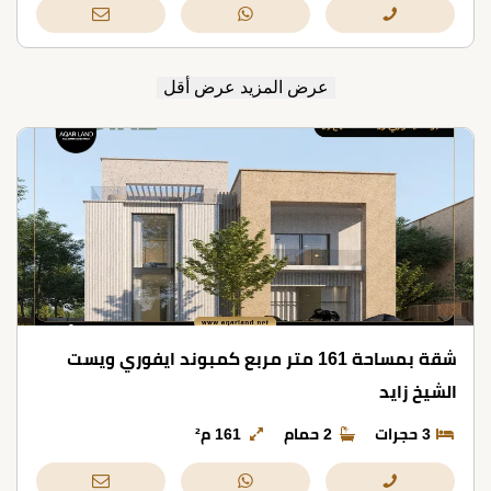
عرض المزيد
عرض أقل
شقة بمساحة 161 متر مربع كمبوند ايفوري ويست
الشيخ زايد
3 حجرات
2 حمام
161 م²