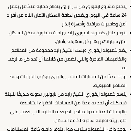
يتمتع مشروع ايفوري من بي ار إي بنظام حماية متكامل يعمل
24 ساعة في اليوم، ويضمن لكافة السكان الأمان التام من أفراد
أمن وكاميرات مراقبة وأجهزة إنذار.
يتوفر داخل كمبوند ايفوري زايد جراجات متطورة يمكن للسكان
ركن سياراتهم بها بكل سهولة وأمان.
يضم كمبوند ايفوري ويست الشيخ زايد مجموعة من المطاعم
والكافيهات الفاخرة والتي تضمن من خلالها أن تجد كل ما ترغب
به.
يوجد عددًا من المسارات للمشي والجري وركوب الدراجات وسط
المناظر الطبيعية.
يتسم كمبوند ايفوري الشيخ زايد من بايونيرز بكونه صديقًا للبيئة
فيمكنك أن تجد به عددًا من المساحات الخضراء الشاسعة
والبحيرات الصناعية والمناظر الطبيعية الخلابة التي تعمل على
خلق بيئة نظيفة ساحرة لكافة السكان.
يوجد داخل الكمبوند ستريب مول يتوفر داخله كافة المستلزمات