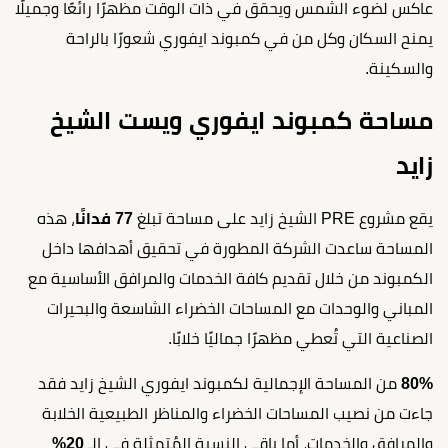
عاكس لضوء الشمس ويحقق في ذات الوقت مظهرًا رائعًا وجميلًا
يمنح السكان وكل من في كمبوند ايفوري شعورًا بالراحة
والسكينة.
مساحة كمبوند ايفوري ويست الشيخ
زايد
يقع مشروع PRE الشيخ زايد على مساحة تبلغ
77 فدانًا
، هذه
المساحة ساعدت الشركة المطورة في تحقيق أهدافها داخل
الكمبوند من خلال تقديم كافة الخدمات والمرافق الأساسية مع
المباني والوحدات مع المساحات الخضراء الشاسعة والبحيرات
الصناعية التي تُعطي مظهرًا جماليًا خلابًا.
80%
من المساحة الإجمالية لكمبوند ايفوري الشيخ زايد فقد
جاءت من نصيب المساحات الخضراء والمناظر الطبيعية الخلابة
والمرافق والخدمات، أما باقي النسبة المُتمثلة في الـ
20%