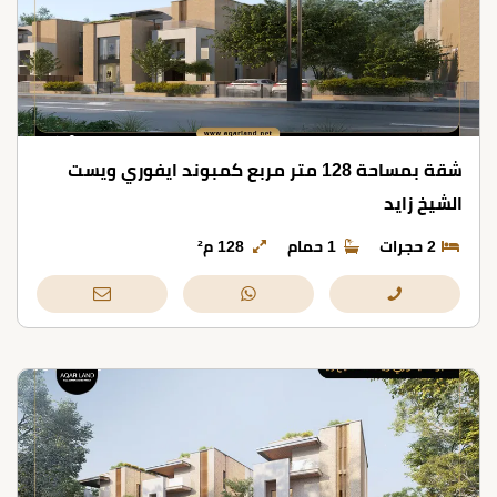
شقة بمساحة 128 متر مربع كمبوند ايفوري ويست
الشيخ زايد
2 حجرات
1 حمام
128 م²