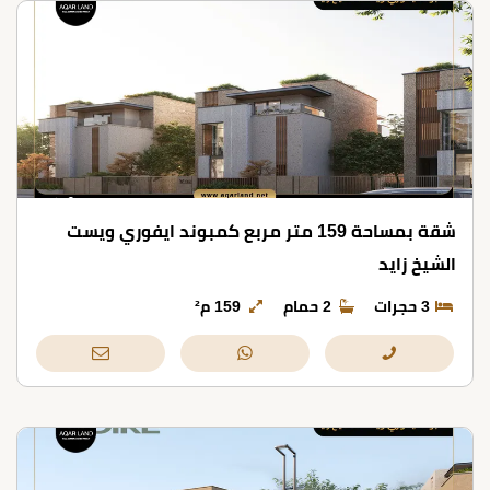
شقة بمساحة 159 متر مربع كمبوند ايفوري ويست
الشيخ زايد
3 حجرات
2 حمام
159 م²