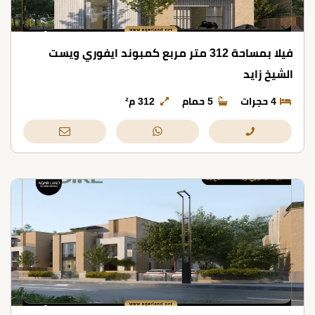
فيلا بمساحة 312 متر مربع كمبوند ايفوري ويست
الشيخ زايد
4 حجرات
5 حمام
312 م²