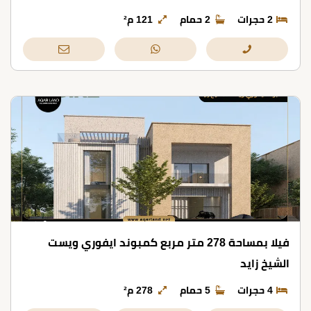
2 حجرات
2 حمام
121 م²
فيلا بمساحة 278 متر مربع كمبوند ايفوري ويست
الشيخ زايد
4 حجرات
5 حمام
278 م²