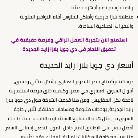
رياضية وجيم تضم أجهزة حديثة.
منطقة بلازا خارجية وأماكن للجلوس أمام النوافير الملونة
والبحيرات الصناعية الساحرة.
استمتع الآن بتجربة العمل الراقي وفرصة حقيقية في
تحقيق النجاح في دي جويا بلازا زايد الجديدة
أسعار دي جويا بلازا زايد الجديدة
درست شركة تاج مصر للتطوير العقاري بشكل متأني ودقيق،
أحوال السوق العقاري في مصر، وكيفية خلق فرصة استثمارية
ناجحة بكل المقاييس، ومن هنا قدمت الشركة مول دي جويا بلازا
زايد الجديدة، بوحدات متنوعة ومساحات مختلفة، لتُلبي حاجة
السوق من مثل هذه المشاريع الاستثمارية الناجحة، حيث طرحت
أفضل سعر على الإطلاق للمتر داخل المول، لتجعل إجمالي السعر
متناسب مع كافة الإمكانيات المالية للعملاء، وقد بدأ سعر