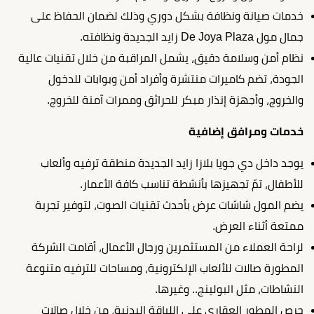
خدمات صيانة ونظافة بشكل دوري وذلك لضمان الحفاظ على
جمال مول De Joya Plaza زايد الجديدة ونظافته.
نظام أمن وسلامة دقيق، يشمل المراقبة من خلال تقنيات عالية
الجودة، تضم كاميرات منتشرة وأفراد أمن وبوابات للدخول
والخروج، وأجهزة إنذار مبكر للحرائق وممرات آمنة للخروج.
خدمات ومرافق إضافية
يوجد داخل دي جويا بلازا زايد الجديدة منطقة ترفيه وألعاب
للأطفال، تمّ تجهيزها بأنشطة تناسب كافة الأعمار.
يضم المول شاشات عرض بأحدث تقنيات الصوت، لتوفير تجربة
ممتعة أثناء العرض.
لراحة العملاء من المستثمرين ورجال الأعمال، أقامت الشركة
المطورة صالات للألعاب الإلكترونية، ومساحات للترفيه متنوعة
النشاطات، مثل البولينج.. وغيرها.
حرص المطور العقاري على اللياقة البدنية، من خلال صالات