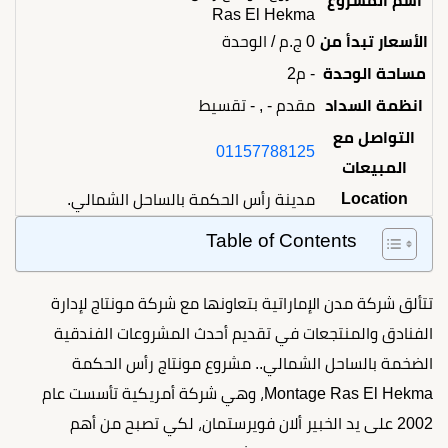
اسم المشروع
Ras El Hekma
الأسعار تبدأ من
0
ج.م
/ الوحدة
مساحة الوحدة
- م2
انظمة السداد
مقدم - , - تقسيط
التواصل مع
01157788125
المبيعات
Location
مدينة رأس الحكمة بالساحل الشمالي.
Table of Contents
تتألق شركة مدن الإماراتية بتعاونها مع شركة مونتاج لإدارة
الفنادق والمنتجعات في تقديم أحدث المشروعات الفندقية
الضخمة بالساحل الشمالي.. مشروع مونتاج رأس الحكمة
Montage Ras El Hekma، وهي شركة أمريكية تأسست عام
2002 على يد الخبير ألان فويرستمان، لكي تصبح من أهم