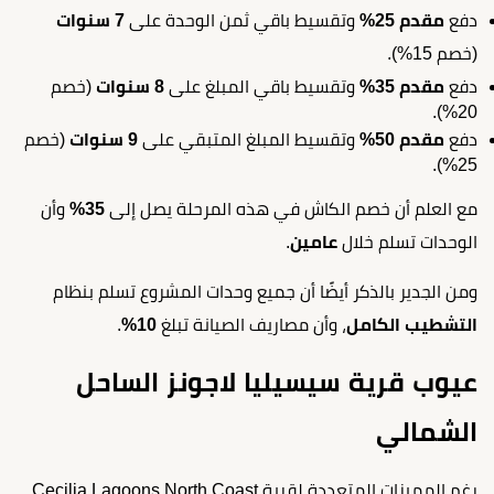
دفع
مقدم 25%
وتقسيط باقي ثمن الوحدة على
7 سنوات
(خصم 15%).
دفع
مقدم 35%
وتقسيط باقي المبلغ على
8 سنوات
(خصم
20%).
دفع
مقدم 50%
وتقسيط المبلغ المتبقي على
9 سنوات
(خصم
25%).
مع العلم أن خصم الكاش في هذه المرحلة يصل إلى
35%
وأن
الوحدات تسلم خلال
عامين
.
ومن الجدير بالذكر أيضًا أن جميع وحدات المشروع تسلم بنظام
التشطيب الكامل
، وأن مصاريف الصيانة تبلغ
10%
.
عيوب قرية سيسيليا لاجونز الساحل
الشمالي
رغم المميزات المتعددة لقرية Cecilia Lagoons North Coast،