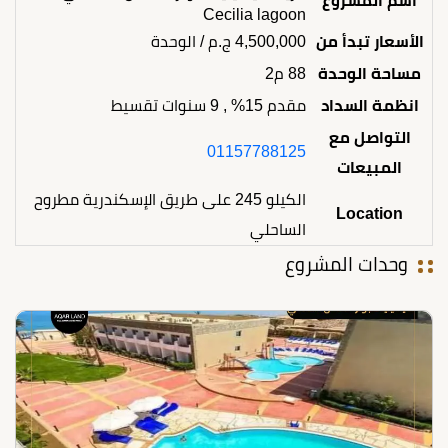
اسم المشروع
Cecilia lagoon
الأسعار تبدأ من
4,500,000
ج.م
/ الوحدة
مساحة الوحدة
88 م2
انظمة السداد
مقدم 15% , 9 سنوات تقسيط
التواصل مع
01157788125
المبيعات
الكيلو 245 على طريق الإسكندرية مطروح
Location
الساحلي
وحدات المشروع