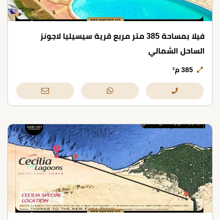
فيلا بمساحة 385 متر مربع قرية سيسيليا لاجونز
الساحل الشمالي
385 م²