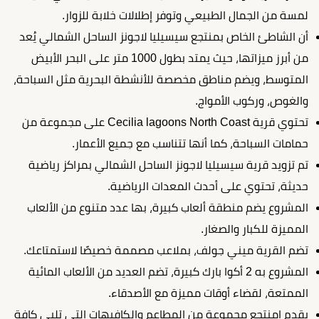
لمسة من الجمال الطبيعي وتوفر إطلالات خلابة للزوار.
أن الشاطئ الخاص بمنتجع سيسيليا لاجونز الساحل الشمالي يُعد
من أبرز ميزاتها، حيث يمتد بطول 1000 متر على البحر الأبيض
المتوسط، ويضم مناطق مخصصة للأنشطة البحرية مثل السباحة،
والغوص، وركوب الأمواج.
تحتوي قرية Cecilia lagoons North Coast على مجموعة من
حمامات السباحة، كما أنها تتناسب مع جميع الأعمار.
تم تزويد قرية سيسيليا لاجونز الساحل الشمالي بمراكز رياضية
حديثة، تحتوي على أحدث المعدات الرياضية.
المشروع يضم منطقة ألعاب كبيرة، بها عدد متنوع من الألعاب
المميزة للكبار والصغار.
تضم القرية ميني جولف، بملاعب مصممة خصيصًا لاستمتاعك.
المشروع به 2 أكوا بارك كبيرة، تضم العديد من الألعاب المائية
الممتعة، لقضاء أوقات مميزة مع الأصدقاء.
يقدم امنتجع مجموعة من المطاعم والكافيهات التي تلبي كافة