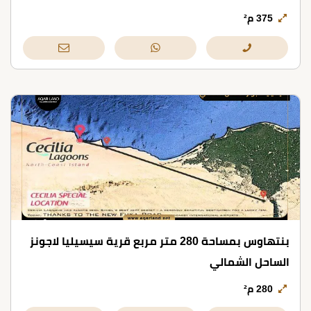
375 م²
بنتهاوس بمساحة 280 متر مربع قرية سيسيليا لاجونز
الساحل الشمالي
280 م²