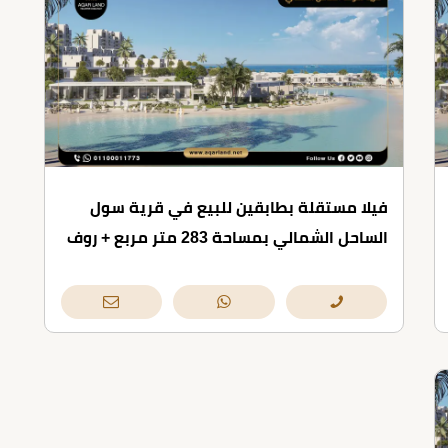
فيلا مستقلة بطابقين للبيع في قرية سول
الساحل الشمالي بمساحة 283 متر مربع + روف