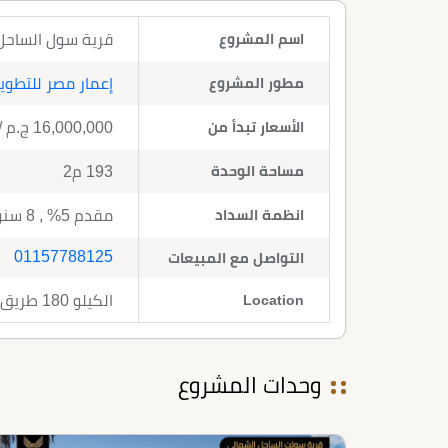
اسم المشروع
قرية سول الساحل الشمالي rth Coast
مطور المشروع
إعمار مصر للتطوير
الأسعار تبدأ من
16,000,000
ج.م
/
مساحة الوحدة
193 م2
انظمة السداد
مقدم 5% , 8 سنوات تقسيط
01157788125
التواصل مع المبيعات
Location
الكيلو 180 طريق الإسكندرية مطروح
وحدات المشروع