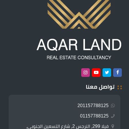
تواصل معنا
201157788125
01157788125
فيلا 299، النرجس 2، شارع التسعين الجنوبي،