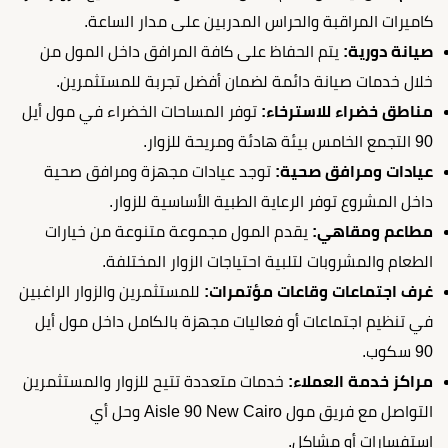
كاميرات المراقبة والحراس المدربين على مدار الساعة.
صيانة دورية:
يتم الحفاظ على كافة المرافق داخل المول من
خلال خدمات صيانة دائمة لضمان أفضل تجربة للمستثمرين.
مناطق خضراء للاسترخاء:
توفر المساحات الخضراء في مول أيل
90 التجمع الخامس بيئة هادئة ومريحة للزوار.
عيادات ومرافق صحية:
توجد عيادات مجهزة ومرافق صحية
داخل المشروع توفر الرعاية الطبية الأساسية للزوار.
مطاعم ومقاهي:
يقدم المول مجموعة متنوعة من خيارات
الطعام والمشروبات لتلبية احتياجات الزوار المختلفة.
غرف اجتماعات وقاعات مؤتمرات:
للمستثمرين والزوار الراغبين
في تنظيم اجتماعات أو فعاليات مجهزة بالكامل داخل مول أيل
90 سكوب.
مراكز خدمة العملاء:
خدمات متعددة تتيح للزوار والمستثمرين
التواصل مع فريق مول Aisle 90 New Cairo وحل أي
استفسارات أو مشاكل.