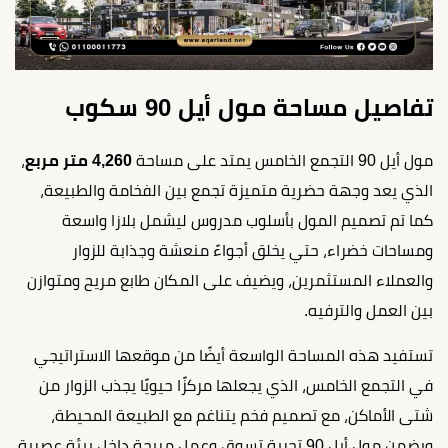
تفاصيل مساحة مول أيل 90 سكوب
مول أيل 90 التجمع الخامس يمتد على مساحة
4,260 متر مربع
،
الذي يعد وجهة حضرية متميزة تجمع بين الفخامة والطبيعة،
كما تم تصميم المول بأسلوب مدروس ليشمل بلازا واسعة
ومساحات خضراء، حتي يخلق أجواءً منعشة وجذابة للزوار
والعملاء المستثمرين، ويضيف على المكان طابع مريح ومتوازن
بين العمل والترفيه.
تستفيد هذه المساحة الواسعة أيضًا من موقعها الاستراتيجي
في التجمع الخامس، الذي يجعلها مركزًا حيويًا يجذب الزوار من
شتى الأماكن، مع تصميم فخم يتناغم مع الطبيعة المحيطة،
ويضمن مول أيل 90 تجربة تسوق وعمل مريحة داخل بيئة عصرية