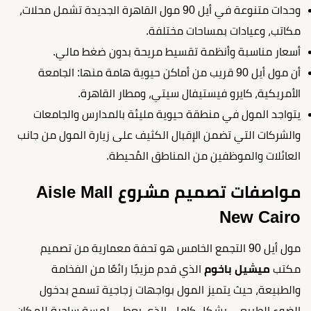
وحدات متنوعة في أيل 90 مول القاهرة الجديدة تشمل محلات،
مكاتب، وعيادات بمساحات مختلفة.
أسعار مناسبة وأنظمة تقسيط مريحة بدون ضغط مالي.
أن مول أيل 90 قريب من أماكن حيوية هامة منها: الجامعة
الأمريكية، كايرو فيستيفال سيتي، ومطار القاهرة.
يتواجد المول في منطقة حيوية مليئة بالمدارس والجامعات
والشركات التي تضمن الإقبال الكثيف على زيارة المول من جانب
العائلات والموظفين من المناطق المُحيطة.
مواصفات تصميم مشروع Aisle Mall
New Cairo
مول أيل 90 التجمع الخامس هو تحفة معمارية من تصميم
مكتب
ميشيل باخوم
الذي قدم مزيجًا رائعًا من الفخامة
والطبيعة، حيث يتميز المول بواجهات زجاجية تسمح بدخول
الضوء الطبيعي بشكل كامل، الذي يعطي لمسة ساحرة للمكان