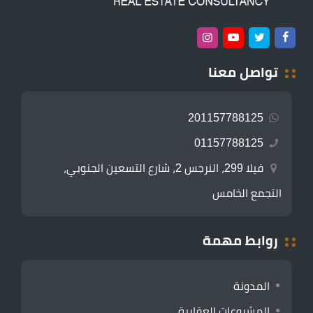
تواصل معنا
201157788125
01157788125
فيلا 299، النرجس 2، شارع التسعين الجنوبي،
التجمع الخامس
روابط مهمة
المدونة
المشروعات العقارية