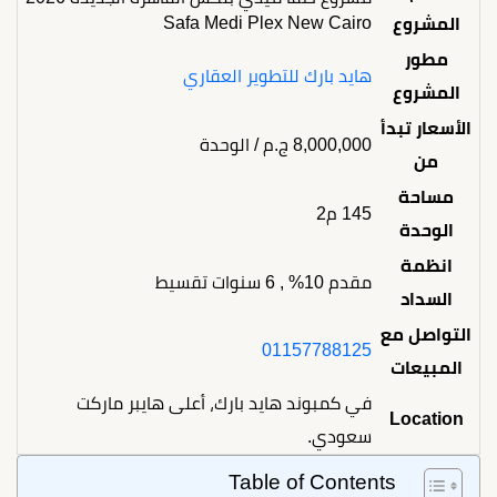
Safa Medi Plex New Cairo
المشروع
مطور
هايد بارك للتطوير العقاري
المشروع
الأسعار تبدأ
8,000,000
ج.م
/ الوحدة
من
مساحة
145 م2
الوحدة
انظمة
مقدم 10% , 6 سنوات تقسيط
السداد
التواصل مع
01157788125
المبيعات
في كمبوند هايد بارك، أعلى هايبر ماركت
Location
سعودي.
Table of Contents