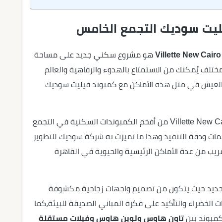
ليت سوديك التجمع الخامس
هو مشروع سكني جديد على مساحة
لف يُمكنك من الاستمتاع بالهدوء والرفاهية والعالم
العيش في مثل هذه الأماكن مع كمبوند فيليت سوديك
كمبوند فيليت سوديك التجمع الخامس Villette New Cairo SODIC من أفخم الكمبوندات السكنية في التجمع
ات ودقة التنفيذ وهذا ما تميزت به شركة سوديك للتطوير
ريب من عدة الأماكن الرئيسية والحيوية في القاهرة
وجديد حيث يتكون من تصميم واجهات زجاجية مكشوفة
ت الخضراء والتأكيد على فكرة المباني الصديقة للبيئة،كما
كمبوند بين
تاون هاوس وتوين هاوس وفيلات مستقلة