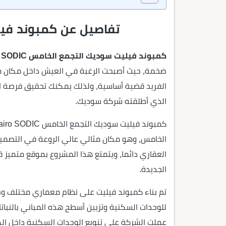
تفاصيل عن كمبوند في
كمبوند فيليت سوديك التجمع الخامس Villette New Cairo SODIC
ضخمة، حيث أصبحت الرغبة في العيش داخل مكان مخت
الفريد قضية أساسية، ولذلك يمكنك تحقيق فرصة 
الذي أطلقته شركة سوديك.
الخامس، وهو مكان مثالي عالي الروعة في التصميم
العقاري دائما، ويتمتع هذا المشروع بموقع متميز ق
الجديدة.
تم بناء كمبوند فيليت على نظام معماري مختلف 
للوحدات السكنية وتزيين أسطح هذه المباني بالنباتا
عملت الشركة على تنويع الوحدات السكنية داخل ال