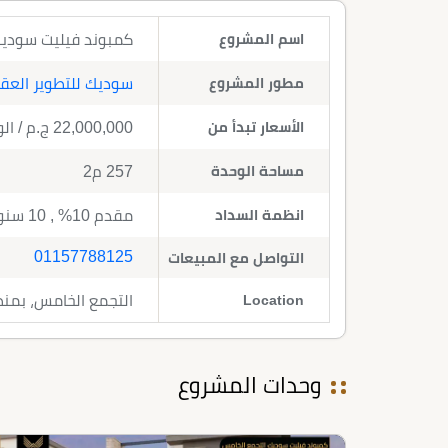
اسم المشروع
كمبوند فيليت سوديك التجمع الخامس 
مطور المشروع
سوديك للتطوير العق
الأسعار تبدأ من
22,000,000
ج.م
/ ال
مساحة الوحدة
257 م2
انظمة السداد
مقدم 10% , 10 سنوات تقسيط
01157788125
التواصل مع المبيعات
Location
التجمع الخامس، بمن
وحدات المشروع