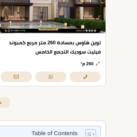
توين هاوس بمساحة 260 متر مربع كمبوند
فيليت سوديك التجمع الخامس
260 م²
ع
Table of Contents