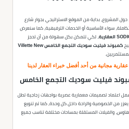
حول المشروع، بداية من الموقع الاستراتيجي بجوار شارع
تكاملة، سواء الأساسية أو الخدمات الترفيهية، كما سنعرض
، لكي تتمكن بكل سهولة من أن تحجز
بح
كمبوند فيليت سوديك التجمع الخامس Villette New
 للمستثمريين.
ارية مجانية من أحد أفضل خبراء العقار لدينا
بوند فيليت سوديك التجمع الخامس
التطورات في Villette New Cairo SODIC تشمل اعتماد تصميمات معمارية عصرية بواجهات زجاجية تطل
زز من الخصوصية والراحة داخل كل وحدة، كما تم تنويع
 هاوس، والفيلات المستقلة بمساحات مختلفة تناسب جميع