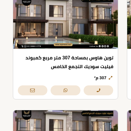
توين هاوس بمساحة 307 متر مربع كمبوند
فيليت سوديك التجمع الخامس
307 م²