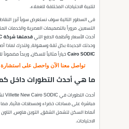
لتلبية الاحتياجات المختلفة للعملاء.
فى السطور التالية سوف نستعرض سوياً أبرز النقاط 
التسعين، مروراً بالتصميمات العصرية والخدمات الم
أحدث الأسعار وأنظمة الدفع التي
قدمتها شركة SODIC العقارية
وحدتك الجديدة بكل ثقة وسهولة، ولتدرك لماذا أص
Cairo SODIC
خياراً مثالياً للسكان، وربحاً مضموناً
تواصل معنا الآن واحصل على استشارة عق
ما هي أحدث التطورات داخل كم
أحدث 
مباشرة على مساحات خضراء ومسطحات مائية، مما يع
أنماط السكن لتشمل الشقق، التوين هاوس، التاون
الاحتياجات.