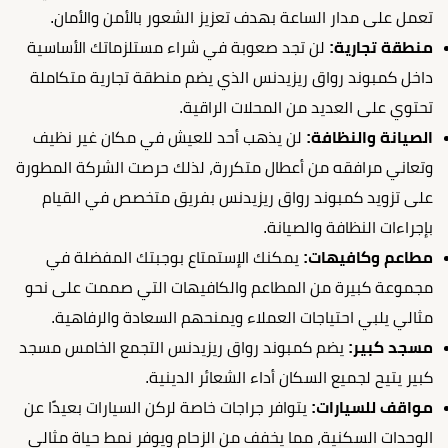
تعمل على مدار الساعة بهدف تعزيز الشعور بالأمن والأمان.
منطقة تجارية:
لن تجد صعوبة في شراء مستلزماتك الأساسية
داخل كمبوند رواق ريزيدنس الذي يضم منطقة تجارية متكاملة
تحتوي على العديد من المحلات الراقية.
الصيانة والنظافة:
لن يذهب أحد للعيش في مكان غير نظيف
وتعاني مرافقه من أعطال متكررة، لذلك حرصت الشركة المطورة
على تزويد كمبوند رواق ريزيدنس بفريق متخصص في القيام
بإجراءات النظافة والصيانة.
مطاعم وكافيهات:
يمكنك الإستمتاع بوجبتك المفضلة في
مجموعة كبيرة من المطاعم والكافيهات التي صممت على نحو
مثالي يلبي احتياجات العملاء ويمنحهم السعادة والرفاهية.
مسجد كبير:
يضم كمبوند رواق ريزيدنس التجمع الخامس مسجد
كبير يتيح لجميع السكان أداء الشعائر الدينية.
مواقف للسيارات:
يتوافر جراجات خاصة لركن السيارات بعيدًا عن
الوحدات السكنية، مما يخفف من الزحام ويوفر نمط حياة مثالي