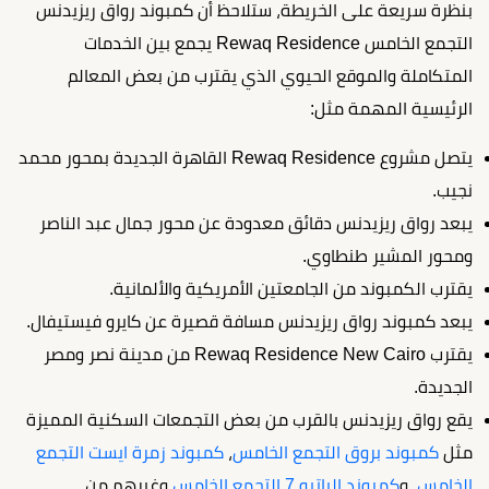
بنظرة سريعة على الخريطة، ستلاحظ أن كمبوند رواق ريزيدنس
التجمع الخامس Rewaq Residence يجمع بين الخدمات
المتكاملة والموقع الحيوي الذي يقترب من بعض المعالم
الرئيسية المهمة مثل:
يتصل مشروع Rewaq Residence القاهرة الجديدة بمحور محمد
نجيب.
يبعد رواق ريزيدنس دقائق معدودة عن محور جمال عبد الناصر
ومحور المشير طنطاوي.
يقترب الكمبوند من الجامعتين الأمريكية والألمانية.
يبعد كمبوند رواق ريزيدنس مسافة قصيرة عن كايرو فيستيفال.
يقترب Rewaq Residence New Cairo من مدينة نصر ومصر
الجديدة.
يقع رواق ريزيدنس بالقرب من بعض التجمعات السكنية المميزة
مثل
كمبوند بروق التجمع الخامس
،
كمبوند زمرة ايست التجمع
الخامس
، و
كمبوند الباتيو 7 التجمع الخامس
وغيرهم من