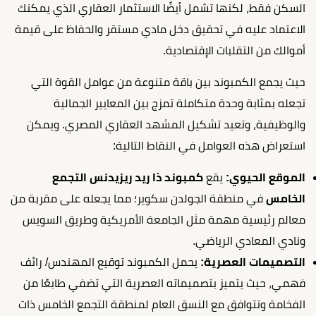
السكن فقط، لكنها تشمل أيضًا الاستثمار العقاري الذي يمكنك
الاعتماد عليه في تحقيق دخل مادي مستقر والحفاظ على قيمة
أموالك من التقلبات الإقتصادية.
حيث يجمع الكمبوند بين باقة متنوعة من عوامل القوة التي
تجعله بمثابة وحدة متكاملة تمزج بين المعايير الجمالية
والوظيفية، وتعيد تشكيل المشهد العقاري المصري. ويمكن
استعراض هذه العوامل في النقاط التالية:
الموقع الحيوي:
يقع
كمبوند ذا ريد ريزيدنس التجمع
الخامس
في منطقة الجولدن سكوير؛ مما يجعله على مقربة من
معالم رئيسية مهمة مثل الجامعة الأمريكية وطريق السويس
ونادي المعادي الرياضي.
التصميمات العصرية:
يحمل الكمبوند توقيع المهندس/ رائف
فهمي، حيث يتميز بتصميماته العصرية التي تضفي طابعًا من
الفخامة وتتوافق مع النسق العام لمنطقة التجمع الخامس ذات