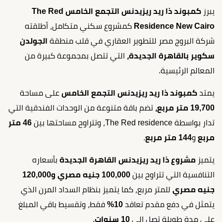
يبرز
كمبوند ذا ريد ريزيدنس التجمع الخامس The Red
Residence New Cairo
كمشروع سكني متكامل، أطلقته
شركة البروج مصر للتطوير العقاري في قلب منطقة
الجولدن
سكوير بالقاهرة الجديدة،
التي تتصل بمجموعة كبيرة من
المعالم الرئيسية.
يمتد
كمبوند ذا ريد ريزيدنس التجمع الخامس
على مساحة
19,700 متر مربع،
تضم باقة متنوعة من الوحدات الفندقية التي
تدار بواسطة The Red residence، وتتراوح مساحتها بين
46 متر
مربع
و
144 متر مربع
.
يتميز
مشروع ذا ريد ريزيدنس القاهرة الجديدة
بأسعاره
التنافسية التي تتراوح بين
100,000 جنيه مصري
و120,000
جنيه مصري
للمتر مربع، كما يتميز بنظام السداد المرن الذي
يتمثل في دفع مقدم تعاقد
10%
فقط، وتقسيط باقي المبلغ
على مدة طويلة تصل إلى
10 سنوات
.