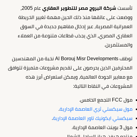
تأسست
شركة البروج مصر للتطوير العقاري
عام 2005،
ووضعت على عاتقها منذ ذلك الحين مهمة تغيير الخريطة
العمرانية المصرية، عبر إدخال مفاهيم جديدة في السوق
العقاري المصري، الذي يجذب قطاعات متنوعة من العملاء
والمستثمرين.
توظف Al Borouj Misr Developments نخبة من المهندسين
المحترفين الذين يحرصون على تقديم مشروعات متميزة تتوافق
مع معايير الجودة العالمية، ويمكن استعراض أبرز هذه
المشروعات في النقاط التالية:
مول FCC التجمع الخامس.
مول سيكستي ثري العاصمة الإدارية
.
سيكستي ايكونيك تاور العاصمة الإدارية
.
مول 3 بوينت العاصمة الإدارية.
منتجع هيفن هيلز الساحل الشمالي.