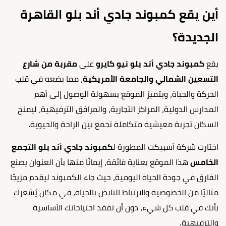
أين يقع كمبوند جادي أند بلو القاهرة
الجديدة؟
يقع
كمبوند جادي أند بلو نيو كايرو
على
مقربة من شارع
التسعين الشمالي والجامعة الأمريكية
، مما يضعه في قلب
الحركة والحياة، ويتميز الموقع بسهولة الوصول إلى أهم
المدارس الدولية، المراكز التجارية، والمرافق الترفيهية، ليمنح
السكان تجربة معيشية متكاملة تجمع بين الراحة والحيوية.
اختارت شركة أسبيكت المطورة ل
كمبوند جادي أند بلو التجمع
الخامس
هذا الموقع بعناية فائقة، إيمانًا منها بأن العنوان يصنع
الفارق في جودة الحياة اليومية، حيث جاء الكمبوند ليقدم مزيجًا
مثاليًا من الخصوصية والارتباط النابض بالحياة، في مكان يُشعرك
بأنك في قلب كل شيء، دون أن تفقد احتياجاتك الأساسية
والترفيهية.