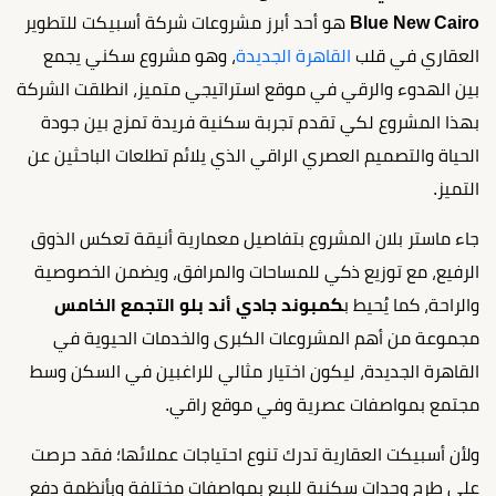
Blue New Cairo
هو أحد أبرز مشروعات شركة أسبيكت للتطوير
العقاري في قلب
القاهرة الجديدة
، وهو مشروع سكني يجمع
بين الهدوء والرقي في موقع استراتيجي متميز، انطلقت الشركة
بهذا المشروع لكي تقدم تجربة سكنية فريدة تمزج بين جودة
الحياة والتصميم العصري الراقي الذي يلائم تطلعات الباحثين عن
التميز.
جاء ماستر بلان المشروع بتفاصيل معمارية أنيقة تعكس الذوق
الرفيع، مع توزيع ذكي للمساحات والمرافق، ويضمن الخصوصية
والراحة، كما يُحيط ب
كمبوند جادي أند بلو التجمع الخامس
مجموعة من أهم المشروعات الكبرى والخدمات الحيوية في
القاهرة الجديدة، ليكون اختيار مثالي للراغبين في السكن وسط
مجتمع بمواصفات عصرية وفي موقع راقي.
ولأن أسبيكت العقارية تدرك تنوع احتياجات عملائها؛ فقد حرصت
على طرح وحدات سكنية للبيع بمواصفات مختلفة وبأنظمة دفع