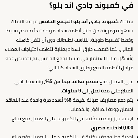
في كمبوند جادي اند بلو؟
يمنحك
كمبوند جادي أند بلو التجمع الخامس
فرصة التملك
بسهولة ومرونة من خلال أنظمة سداد مريحة تبدأ بمقدم بسيط
وخطط تقسيط طويلة، لتناسب تطلعاتك دون أن تثقل كاهلك
المالي، كما صُممت طرق السداد بعناية لتواكب احتياجات العملاء
وتُسهّل قرار الاستثمار في قلب التجمع الخامس. تم تخصيص عدة
مراحل لأنظمة الدفع وطرق السداد كالتالي:
على العميل دفع
مقدم تعاقد يبدأ من 5%،
وتقسيط باقي
المبلغ على مدة تصل إلى
9 سنوات
.
يتم دفع مصاريف صيانة بقيمة
8%
تُسدد مرة واحدة عند التعاقد
لضمان جودة المرافق والخدمات.
لجدية حجز وحدة سكنية في الكمبوند على العميل دفع مبلغ
50,000 جنيه مصري
.
لجدية حجز وحدة سكنية في الكمبوند على العميل دفع مبلغ