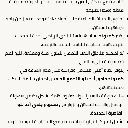
شاسعة مع أماكن جلوس مريحة تضمن الاسترخاء وقضاء أوقات
هادئة وسط الطبيعة.
تحتوي البحيرات الصناعية على أجواء هادئة وجذابة تعزز من راحة
ورفاهية السكان.
يضم
كمبوند Jade & blue
النادي الرياضي أحدث المعدات
لتلبية كافة احتياجات اللياقة البدنية والترفيه.
تم تصميم مناطق اللعب للأطفال لتكون آمنة وممتعة، تتيح لهم
قضاء وقت مليء بالمرح.
يتوفر نظام أمني متكامل وحراسة على مدار الساعة في
كمبوند جادي أند بلو التجمع الخامس
لضمان سلامة السكان
وممتلكاتهم.
هناك مواقف السيارات واسعة ومنظمة بشكل يضمن سهولة
الوصول والراحة للسكان والزوار في
مشروع جادي أند بلو
القاهرة الجديدة
.
تشمل المراكز التجارية والخدمية جميع الاحتياجات اليومية لتوفير