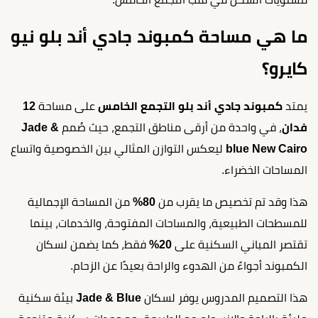
ما هي مساحة كمبوند جادي أند بلو نيو
كايرو؟
يمتد
كمبوند جادي أند بلو التجمع الخامس
على مساحة
12
فدان
، في واحدة من أرقى مناطق التجمع، حيث صُمم
Jade &
blue New Cairo
ليعكس التوازن المثالي بين الخصوصية واتساع
المساحات الخضراء.
هذا وقد تم تخصيص ما يقرب من
80%
من المساحة الإجمالية
للمسطحات الطبيعية، والمساحات المفتوحة، والخدمات، بينما
تقتصر المباني السكنية على
20%
فقط، كما يضمن لسكان
الكمبوند أجواءً من الهدوء والراحة بعيدًا عن الزحام.
هذا التصميم المدروس يوفر لسكان
Jade & Blue
بيئة سكنية