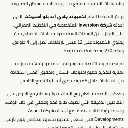
والمساحات المفتوحة ليرفع من جودة الحياة لسكان الكمبوند.
يرتكز المخطط العام ل
كمبوند جادي أند بلو أسبيكت
، الذي
أعدته
شركة Inversion
المتخصصة في التخطيط العمراني،
على التوازن بين الوحدات السكنية والمساحات الخضراء، حيث
يحتوي الكمبوند على 12 مبنى بارتفاعات تصل إلى 4 طوابق،
ويضم 270 وحدة سكنية متنوعة.
تم تصميم بحيرات صناعية ومرافق خدمية وترفيهية موزعة
بعناية لتقديم جميع احتياجات السكان وتحقيق أقصى استفادة
من المساحات داخل كمبوند جادي أند بلو التجمع الخامس.
ويعكس التصميم العام روح الرفاهية والبساطة، مع الحرص على
التفاصيل الدقيقة التي تضيف طابع فخم وعملي في ذات الوقت،
وهذه الرؤية تتناسب تمامًا مع أهداف شركة Aspect
Developments التي تسعى لتقديم مشروع متكامل يليق بأرقى
مستويات السكن في قلب التجمع الخامس.