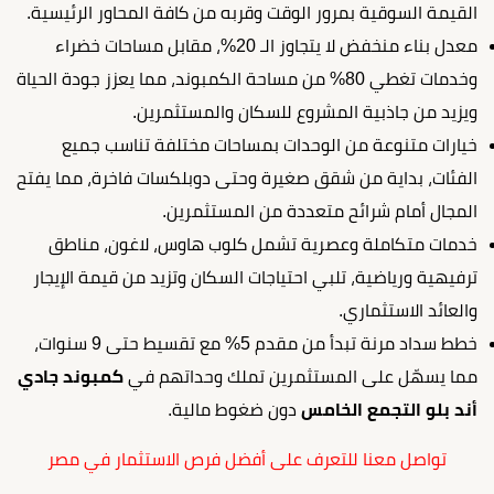
القيمة السوقية بمرور الوقت وقربه من كافة المحاور الرئيسية.
معدل بناء منخفض لا يتجاوز الـ 20%، مقابل مساحات خضراء
وخدمات تغطي 80% من مساحة الكمبوند، مما يعزز جودة الحياة
ويزيد من جاذبية المشروع للسكان والمستثمرين.
خيارات متنوعة من الوحدات بمساحات مختلفة تناسب جميع
الفئات، بداية من شقق صغيرة وحتى دوبلكسات فاخرة، مما يفتح
المجال أمام شرائح متعددة من المستثمرين.
خدمات متكاملة وعصرية تشمل كلوب هاوس، لاغون، مناطق
ترفيهية ورياضية، تلبي احتياجات السكان وتزيد من قيمة الإيجار
والعائد الاستثماري.
خطط سداد مرنة تبدأ من مقدم 5% مع تقسيط حتى 9 سنوات،
مما يسهّل على المستثمرين تملك وحداتهم في
كمبوند جادي
أند بلو التجمع الخامس
دون ضغوط مالية.
تواصل معنا للتعرف على أفضل فرص الاستثمار في مصر