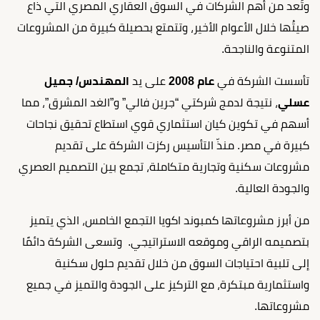
وتُعد من أهم الشركات في السوق العقاري المصري التي ذاع
صيتُها خلال الأعوام الأخير، وتتمتع بحصيلة كبيرة من المشروعات
المتنوعة والناجحة.
تأسست الشركة في
عام 2008
على يد
المهندس/ جميل
عسلي
، نتيجة لدمج شركتي “جرين فالي” و”الغد المشرق”، مما
أسهم في تكوين كيان استثماري قوي استطاع تحقيق نجاحات
كبيرة في مصر. منذّ التأسيس ركزت الشركة على تقديم
مشروعات سكنية وتجارية متكاملة، تجمع بين التصميم العصري
والجودة العالية.
من أبرز مشروعاتها كمبوند اكويا التجمع الخامس، الذي يتميز
بتصميمه الراقي وموقعه الاستراتيجي. وتسعى الشركة دائمًا
إلى تلبية احتياجات السوق من خلال تقديم حلول سكنية
واستثمارية مبتكرة، مع التركيز على الجودة والتميز في جميع
مشروعاتها.