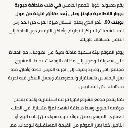
يقع كمبوند اكويا التجمع الخامس
في قلب منطقة حيوية
بجوار القطامية جاردنز وعلى بُعد دقائق قليلة من مول
بوينت 90
، الأمر الذي يمنح السكان ميزة القرب من المدارس،
المستشفيات، المراكز التجارية، وأماكن الترفيه، دون الحاجة إلى
التنقل لمسافات طويلة.
يوفر الموقع بيئة سكنية هادئة بعيدًا عن الضوضاء، مع الحفاظ
على سهولة الوصول إلى مختلف الوجهات. يحيط بالمشروع
مجتمع راقي وفريد يضيف إلى تجربة العيش جودة وأمان، مما
يعزز الإحساس بالاستقرار والخصوصية، ويجعل السكن فيه تجربة
متكاملة بكل المقاييس.
كما يقدم موقع مشروع اكويا فرصة استثمارية واعدة بفضل
موقعه الحيوي وسط منطقة تشهد نموًا متسارعًا في الطلب
العقاري. الموقع يضمن عوائد قوية سواء من إعادة البيع أو
التأجير، كما يعزز الموقع من القيمة المستقبلية للوحدات، مما