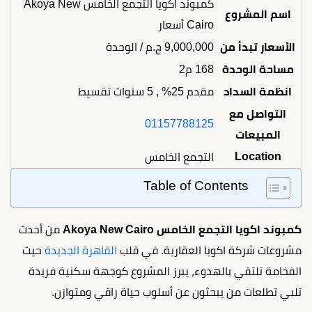
كمبوند اكويا التجمع الخامس Akoya New
اسم المشروع
Cairo أسعار
الأسعار تبدأ من
9,000,000
ج.م
/ الوحدة
مساحة الوحدة
168 م2
انظمة السداد
مقدم 25% , 5 سنوات تقسيط
التواصل مع
01157788125
المبيعات
Location
التجمع الخامس
Table of Contents
كمبوند اكويا التجمع الخامس Akoya New Cairo
من أحدث
مشروعات شركة اكويا العقارية. في قلب
القاهرة الجديدة
حيث
الفخامة تلتقي بالهدوء، يبرز المشروع كوجهة سكنية فريدة
تلبي تطلعات من يبحثون عن أسلوب حياة راقي ومتوازن.