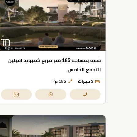
شقة بمساحة 185 متر مربع كمبوند افيلين
التجمع الخامس
3 حجرات
185 م²