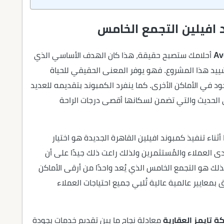
افيلين التجمع الخامس
أحلامك ستصبح حقيقة، هذا كان الهدف الأساسي الذي
شييد هذا المشروع. فهو يوفر المعنى الحقيقي للحياة
ود في الأماكن الأخرى. كما ينفرد الكمبوند بتقديمه للعديد
 الحديث والتي تضمن لسكانها أقصى درجات الراحة
ناء تنفيذ كمبوند افيلين القاهرة الجديدة هو اختيار
 لدى العملاء والمُستثمرين ولذلك راعت ذلك جيدًا على أن
ك هو التجمع الخامس الذي يُعد واحدًا من أرقى الأماكن
معايير عالمية عالية تُلبي جميع احتياجات العملاء
ة تايمز العقارية
معادلة نجاح ما بين تقديم خدمات بجودة