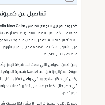
تفاصيل عن كمبوند 
كمبوند افيلين التجمع الخامس Avelin New Cairo
وضعته شركة تايمز للتطوير العقاري عندما أرادت ت
الهادئة الراقية البعيدة عن الصخب والضوضاء الموج
من الشقق السكنية المُصممة على الطراز الأوروبي
والهدوء التي يحلم بها.
ومن ضمن العوامل التي سعت لها شركة تايمز أيضًا أث
موقعًا استراتيجيًا قويًا له، لعلمها بأهمية الموقع
يكون في مكان هادئ وراقي. ولعل أفضل الاختيار لذل
في مصر حاليًا. كما حرصت على توفير خدمات ومرافق ب
ورغباتهم.
ومع كل هذه المميزات التي لا مثيل لها حققت
شرك