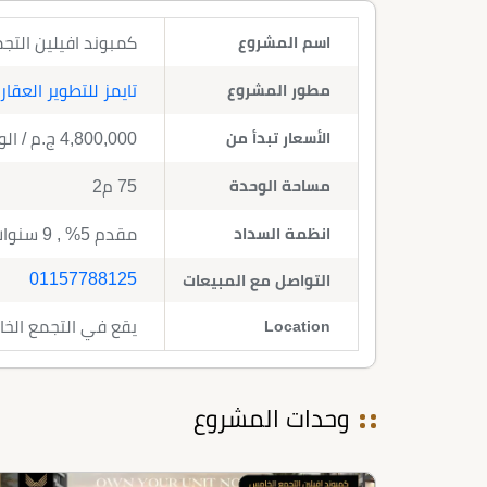
اسم المشروع
كمبوند افيلين التجمع الخامس 2026 airo
مطور المشروع
تايمز للتطوير العقا
الأسعار تبدأ من
4,800,000
ج.م
/ ال
مساحة الوحدة
75 م2
انظمة السداد
مقدم 5% , 9 سنوات تقسيط
01157788125
التواصل مع المبيعات
Location
يقع في التجمع الخ
وحدات المشروع