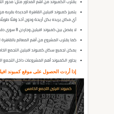
يقترب الكمبوند من أهم المحاور مثل: محور التح
يتميز كمبوند افيلين القاهرة الجديدة بقربه 
أي مكان يريده بكل أريحة ودون أخذ وقتًا طويلًا.
لا يفصل بين كمبوند افيلين وجاردن 8 سوى دقائق قليلة.
كما يقترب المشروع من أهم المعالم بالقاهرة ا
يمكن لجميع سكان كمبوند افيلين التجمع الخ
يجاور الكمبوند أهم المشروعات داخل التجمع الخام
إذا أردت الحصول على موقع كمبوند افيل