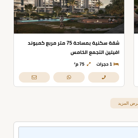
شقة سكنية بمساحة 75 متر مربع كمبوند
افيلين التجمع الخامس
1 حجرات
75 م²
رض المزيد