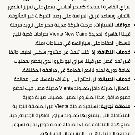
سراي القاهرة الجديدة كعنصر أساسي يعمل على تعزيز الشعور
بالأمان، ويساعد فريق الحراسة على رصد التحركات غير المألوفة.
مواقف للسيارات:
حرصت شركة مدينة مصر على تزويد مرحلة
فينتا القاهرة الجديدة Vienta New Cairo بجراجات ذكية تتيح
للسكان الحفاظ على سياراتهم في مساحات آمنة.
خدمات النظافة:
إذا كنت تبحث عن مشروع سكني نظيف دائمًا
فلن تجد أفضل من فينتا سراي نيو كايرو الذي يخضع لعمليات
نظافة دورية تمنع تراكم القمامة في مرافقه المختلفة.
خدمات الصيانة:
لن تحتاج إلى الإشراف بنفسك على معالجة
الأعطال الطارئة داخل كمبوند Vienta مدينة مصر، حيث تخضع
جميع مرافق هذا المشروع المميز لعمليات صيانة دورية.
منطقة تجارية:
تستفيد مرحلة Vienta من المنطقة التجارية
المتكاملة التي يتمتع بها كمبوند سراي القاهرة الجديدة، حيث
تمنح هذه المنطقة عملاء المرحلة فرصة خوض تجربة تسوق
ممتعة لا مثيل لها بين المشروعات المشابهة.