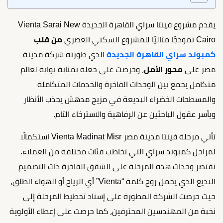
يقدم مشروع فينتا سراي القاهرة الجديدة Vienta Sarai New
Cairo نموذجًا مثاليًا للمشروع السكني العصري
من قلب
كمبوند سراي القاهرة الجديدة
الذي طورته شركة مدينة
مصر على
محور الأمل
، وحرصت على جعله بمثابة بوابة لعالم
متكامل يجمع بين الوحدات الفاخرة والخدمات المتكاملة
والمسطحات الخضراء البديعة في مزيج مدهش يجذب الأنظار
ويأسر عقول الباحثين عن الرفاهية والاسترخاء التام.
تأتي مرحلة فينتا مدينة مصر Vienta Madinat Misr استكمالًا
لمراحل كمبوند سراي التي تخاطب فئات مختلفة من العملاء.
تقتصر وحدات هذه المرحلة على الشقق الفاخرة ذات التصميم
البديع الذي يحمل روح كلمة “Vienta” أي الرياح أو الهواء الطلق،
حيث حرصت الشركة المطورة على إسناد تخطيط المرحلة إلى
نخبة من المهندسين المحترفين، كما حرصت على إعطاء الأولوية