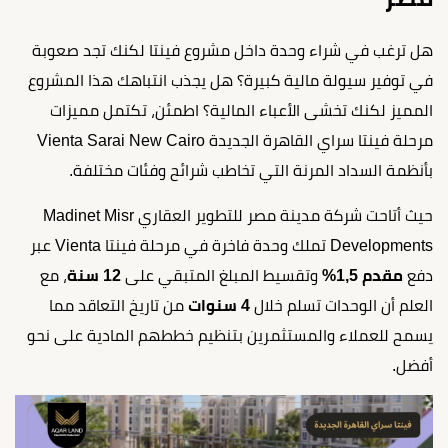
هل ترغب في شراء وحدة داخل مشروع فينتا لكنك تجد صعوبة
في توفير سيولة مالية كبيرة؟ هل يجذب انتباهك هذا المشروع
المميز لكنك تخشى الأعباء المالية؟ اطمئن، تكتمل مميزات
مرحلة فينتا سراي القاهرة الجديدة Vienta Sarai New Cairo
بأنظمة السداد المرنة التي تخاطب شرائح وفئات مختلفة.
حيث أتاحت شركة مدينة مصر للتطوير العقاري Madinet Misr
Developments تملك وحدة فاخرة في مرحلة فينتا Vienta عبر
دفع
مقدم 1,5%
وتقسيط المبلغ المتبقي على
12 سنة
، مع
العلم أن الوحدات تسلم خلال
4 سنوات
من تاريخ التعاقد مما
يسمح للعملاء والمستثمرين بتنظيم خططهم المادية على نحو
أفضل.