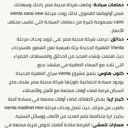
حمامات سباحة:
وضعت شركة مدينة مصر راحتك وسعادتك
ضمن أولوياتها القصوى، لذلك زودت مرحلة vienta sarai new
cairo بمجموعة كبيرة من حمامات السباحة التي تناسب مختلف
الأعمار.
حدائق:
حرصت شركة مدينة مصر على تزويد وحدات مرحلة
Vienta القاهرة الجديدة برئة طبيعية تعزز الشعور بالاسترخاء،
حيث اهتمت بإنشاء العديد من الحدائق والمسطحات الخضراء
التي تتحد مع السماء الصافية في مشهد بديع.
كلوب هاوس:
يتميز مشروع vienta سراي القاهرة الجديدة
بوجود مساحة اجتماعية طورتها شركة مدينة مصر بهدف منح
السكان فرصة قضاء أوقات ممتعة مع الأهل والأصدقاء.
كيدز اريا:
يمكن لأطفالك قضاء أوقات ممتعة في مساحة آمنة
بالقرب من منزلك، حيث تتصل وحدات مرحلة vienta madinet misr
بكيدز اريا متكاملة تضم العديد من الألعاب ووسائل التسلية.
مسارات للمشي:
الفرصة متاحة أمامك لخوض تجربة ممتعة في