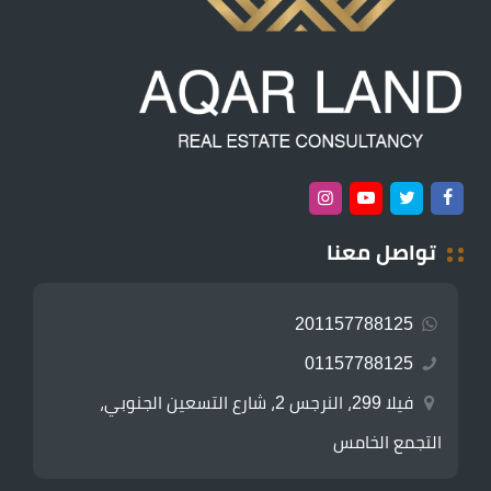
تواصل معنا
201157788125
01157788125
فيلا 299، النرجس 2، شارع التسعين الجنوبي،
التجمع الخامس