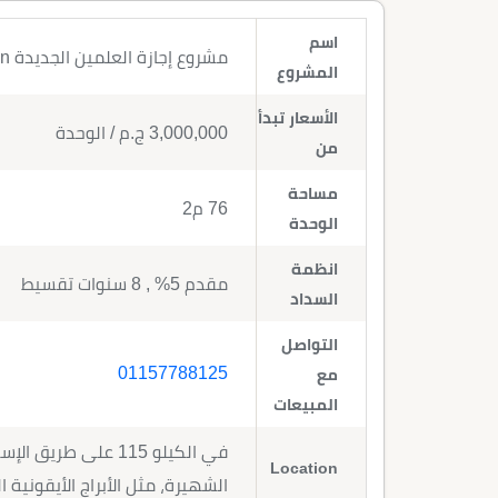
اسم
مشروع إجازة العلمين الجديدة Ajaza New Alamein
المشروع
الأسعار تبدأ
3,000,000
ج.م
/ الوحدة
من
مساحة
76 م2
الوحدة
انظمة
مقدم 5% , 8 سنوات تقسيط
السداد
التواصل
01157788125
مع
المبيعات
في الكيلو 115 على ط
Location
الشهيرة، مثل الأبراج الأيقونية 